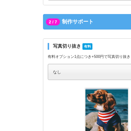
制作サポート
2 / 7
写真切り抜き
有料
有料オプション1点につき+500円で写真切り抜