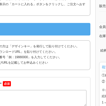
表示の「カートに入れる」ボタンをクリックし、ご注文へおす
販売
会員
在庫
の方は「デザインキー」を発行して貼り付けてください。
絵
ウンロードURL」を貼り付けてください。
号「例：19880000」を入力してください。
びURLを記載してお申込みください
複
①
②
ー
必須
※
絵
1