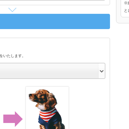
※
と
きをいたします。