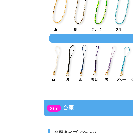
台座
5 / 7
台座タイプ（2way）