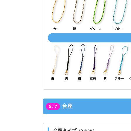
台座
5 / 7
台座タイプ（2way）