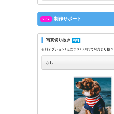
制作サポート
2 / 7
写真切り抜き
有料
有料オプション1点につき+500円で写真切り抜