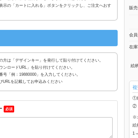
表示の「カートに入れる」ボタンをクリックし、ご注文へおす
販売
会員
在庫
の方は「デザインキー」を発行して貼り付けてください。
絵
ウンロードURL」を貼り付けてください。
号「例：19880000」を入力してください。
びURLを記載してお申込みください
複
①
②
ー
必須
※
絵
1