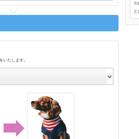
※
と
きをいたします。