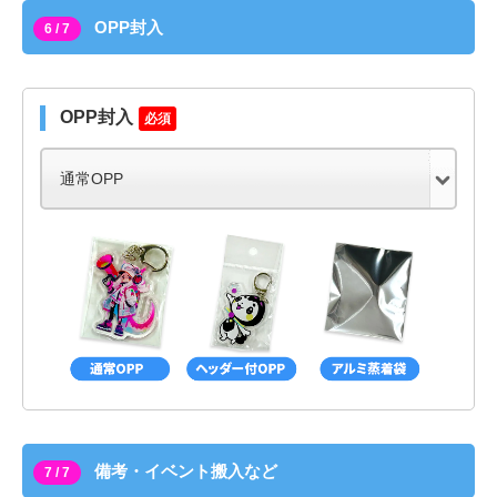
OPP封入
6 / 7
OPP封入
必須
備考・イベント搬入など
7 / 7