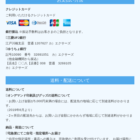
クレジットカード
ご利用いただけるクレジットカード
銀行振込
※振込手数料はお客さまのご負担となります。
三菱UFJ銀行
江戸川橋支店 普通 1207627 カ）エクサーズ
ゆうちょ銀行
記号10090 番号 32691051 カ）エクサーズ
（他金融機関から振込）
【店名】〇〇八【店番】008 普通 3269105
カ）エクサーズ
送料・配送について
送料について
オンデマンド印刷及びグッズの送料について
・お買い上げ金額が5,000円未満の場合には、配送先の地域に応じて別途送料がかかりま
す。
（2019年6月より）
・2ヶ所目の配送先からは、お買い上げ金額にかかわらず地域に応じて別途送料がかかりま
す。
納品・発送について
宅急便にてご自宅・指定場所へお届け
ご自宅や指定場所・書店への搬入は、宅急便のご利用を受け付けています。 お届け場所に