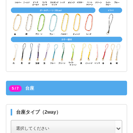
台座
5 / 7
台座タイプ（2way）