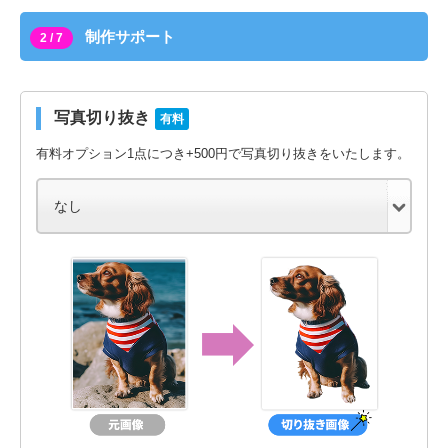
制作サポート
2 / 7
写真切り抜き
有料
有料オプション1点につき+500円で写真切り抜きをいたします。