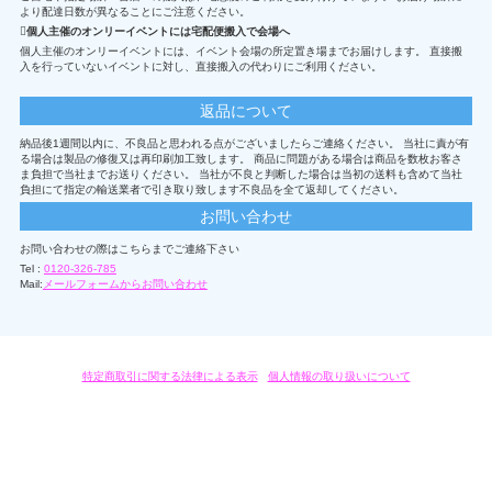
より配達日数が異なることにご注意ください。
個人主催のオンリーイベントには宅配便搬入で会場へ
個人主催のオンリーイベントには、イベント会場の所定置き場までお届けします。 直接搬
入を行っていないイベントに対し、直接搬入の代わりにご利用ください。
返品について
納品後1週間以内に、不良品と思われる点がございましたらご連絡ください。 当社に責が有
る場合は製品の修復又は再印刷加工致します。 商品に問題がある場合は商品を数枚お客さ
ま負担で当社までお送りください。 当社が不良と判断した場合は当初の送料も含めて当社
負担にて指定の輸送業者で引き取り致します不良品を全て返却してください。
お問い合わせ
お問い合わせの際はこちらまでご連絡下さい
Tel :
0120-326-785
Mail:
メールフォームからお問い合わせ
特定商取引に関する法律による表示
/
個人情報の取り扱いについて
オリジナルグッズ・OEM製作はモノラボ・ファクトリーにおまかせください。
Copyright c 2004-2019 KYOYU-ONDEMAND. All Rights Reserved.