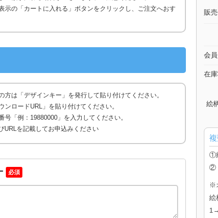
表示の「カートに入れる」ボタンをクリックし、ご注文へおす
販売
会員
在庫
の方は「デザインキー」を発行して貼り付けてください。
絵
ウンロードURL」を貼り付けてください。
号「例：19880000」を入力してください。
びURLを記載してお申込みください
複
①
②
ー
必須
※
絵
1