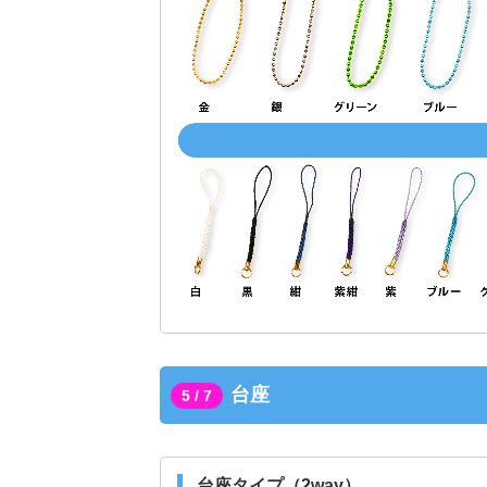
台座
5 / 7
台座タイプ（2way）