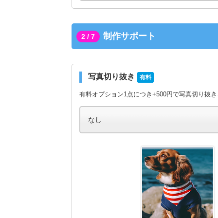
制作サポート
2 / 7
写真切り抜き
有料
有料オプション1点につき+500円で写真切り抜