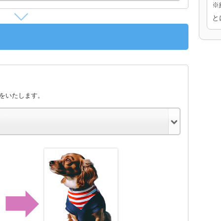
※
と
きをいたします。