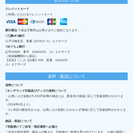
クレジットカード
ご利用いただけるクレジットカード
銀行振込
※振込手数料はお客さまのご負担となります。
三菱UFJ銀行
江戸川橋支店 普通 1207627 カ）エクサーズ
ゆうちょ銀行
記号10090 番号 32691051 カ）エクサーズ
（他金融機関から振込）
【店名】〇〇八【店番】008 普通 3269105
カ）エクサーズ
送料・配送について
送料について
オンデマンド印刷及びグッズの送料について
・お買い上げ金額が5,000円未満の場合には、配送先の地域に応じて別途送料がかかりま
す。
（2019年6月より）
・2ヶ所目の配送先からは、お買い上げ金額にかかわらず地域に応じて別途送料がかかりま
す。
納品・発送について
宅急便にてご自宅・指定場所へお届け
ご自宅や指定場所・書店への搬入は、宅急便のご利用を受け付けています。 お届け場所に