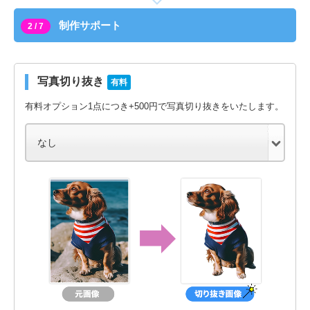
制作サポート
2 / 7
写真切り抜き
有料
有料オプション1点につき+500円で写真切り抜きをいたします。