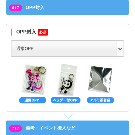
OPP封入
6 / 7
OPP封入
必須
備考・イベント搬入など
7 / 7