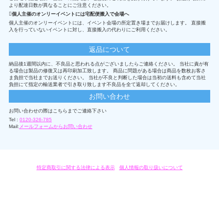
より配達日数が異なることにご注意ください。
個人主催のオンリーイベントには宅配便搬入で会場へ
個人主催のオンリーイベントには、イベント会場の所定置き場までお届けします。 直接搬
入を行っていないイベントに対し、直接搬入の代わりにご利用ください。
返品について
納品後1週間以内に、不良品と思われる点がございましたらご連絡ください。 当社に責が有
る場合は製品の修復又は再印刷加工致します。 商品に問題がある場合は商品を数枚お客さ
ま負担で当社までお送りください。 当社が不良と判断した場合は当初の送料も含めて当社
負担にて指定の輸送業者で引き取り致します不良品を全て返却してください。
お問い合わせ
お問い合わせの際はこちらまでご連絡下さい
Tel :
0120-326-785
Mail:
メールフォームからお問い合わせ
特定商取引に関する法律による表示
/
個人情報の取り扱いについて
オリジナルグッズ・OEM製作はモノラボ・ファクトリーにおまかせください。
Copyright c 2004-2019 KYOYU-ONDEMAND. All Rights Reserved.