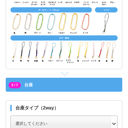
台座
5 / 7
台座タイプ（2way）