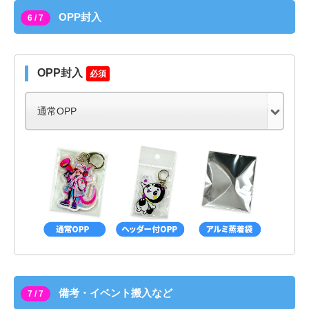
OPP封入
6 / 7
OPP封入
必須
備考・イベント搬入など
7 / 7