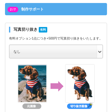
制作サポート
2 / 7
写真切り抜き
有料
有料オプション1点につき+500円で写真切り抜きをいたします。