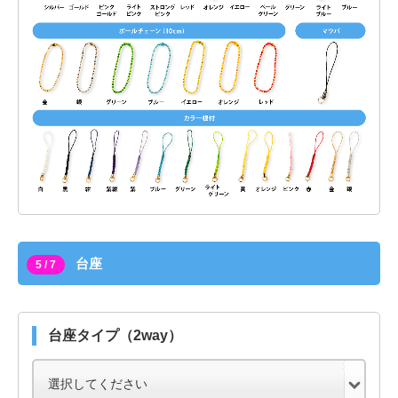
台座
5 / 7
台座タイプ（2way）