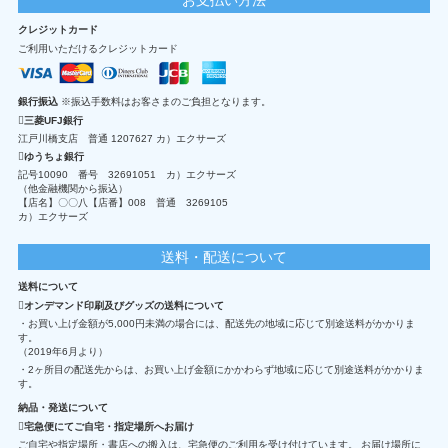
クレジットカード
ご利用いただけるクレジットカード
銀行振込
※振込手数料はお客さまのご負担となります。
三菱UFJ銀行
江戸川橋支店 普通 1207627 カ）エクサーズ
ゆうちょ銀行
記号10090 番号 32691051 カ）エクサーズ
（他金融機関から振込）
【店名】〇〇八【店番】008 普通 3269105
カ）エクサーズ
送料・配送について
送料について
オンデマンド印刷及びグッズの送料について
・お買い上げ金額が5,000円未満の場合には、配送先の地域に応じて別途送料がかかりま
す。
（2019年6月より）
・2ヶ所目の配送先からは、お買い上げ金額にかかわらず地域に応じて別途送料がかかりま
す。
納品・発送について
宅急便にてご自宅・指定場所へお届け
ご自宅や指定場所・書店への搬入は、宅急便のご利用を受け付けています。 お届け場所に