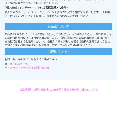
より配達日数が異なることにご注意ください。
個人主催のオンリーイベントには宅配便搬入で会場へ
個人主催のオンリーイベントには、イベント会場の所定置き場までお届けします。 直接搬
入を行っていないイベントに対し、直接搬入の代わりにご利用ください。
返品について
納品後1週間以内に、不良品と思われる点がございましたらご連絡ください。 当社に責が有
る場合は製品の修復又は再印刷加工致します。 商品に問題がある場合は商品を数枚お客さ
ま負担で当社までお送りください。 当社が不良と判断した場合は当初の送料も含めて当社
負担にて指定の輸送業者で引き取り致します不良品を全て返却してください。
お問い合わせ
お問い合わせの際はこちらまでご連絡下さい
Tel :
0120-326-785
Mail:
メールフォームからお問い合わせ
特定商取引に関する法律による表示
/
個人情報の取り扱いについて
オリジナルグッズ・OEM製作はモノラボ・ファクトリーにおまかせください。
Copyright c 2004-2019 KYOYU-ONDEMAND. All Rights Reserved.