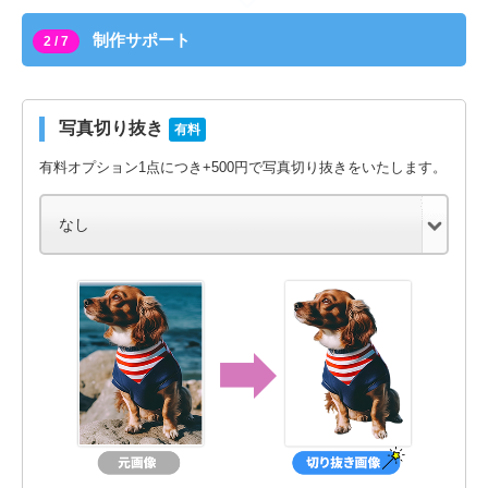
制作サポート
2 / 7
写真切り抜き
有料
有料オプション1点につき+500円で写真切り抜きをいたします。