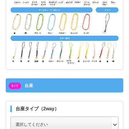
台座
5 / 7
台座タイプ（2way）