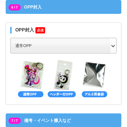
OPP封入
6 / 7
OPP封入
必須
備考・イベント搬入など
7 / 7