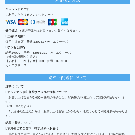
クレジットカード
ご利用いただけるクレジットカード
銀行振込
※振込手数料はお客さまのご負担となります。
三菱UFJ銀行
江戸川橋支店 普通 1207627 カ）エクサーズ
ゆうちょ銀行
記号10090 番号 32691051 カ）エクサーズ
（他金融機関から振込）
【店名】〇〇八【店番】008 普通 3269105
カ）エクサーズ
送料・配送について
送料について
オンデマンド印刷及びグッズの送料について
・お買い上げ金額が5,000円未満の場合には、配送先の地域に応じて別途送料がかかりま
す。
（2019年6月より）
・2ヶ所目の配送先からは、お買い上げ金額にかかわらず地域に応じて別途送料がかかりま
す。
納品・発送について
宅急便にてご自宅・指定場所へお届け
ご自宅や指定場所・書店への搬入は、宅急便のご利用を受け付けています。 お届け場所に