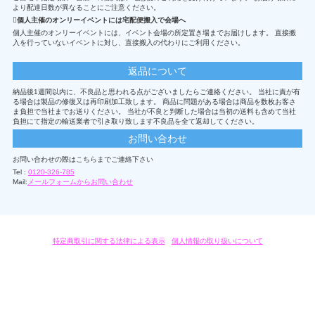
より配達日数が異なることにご注意ください。
個人主催のオンリーイベントには宅配便搬入で会場へ
個人主催のオンリーイベントには、イベント会場の所定置き場までお届けします。 直接搬
入を行っていないイベントに対し、直接搬入の代わりにご利用ください。
返品について
納品後1週間以内に、不良品と思われる点がございましたらご連絡ください。 当社に責が有
る場合は製品の修復又は再印刷加工致します。 商品に問題がある場合は商品を数枚お客さ
ま負担で当社までお送りください。 当社が不良と判断した場合は当初の送料も含めて当社
負担にて指定の輸送業者で引き取り致します不良品を全て返却してください。
お問い合わせ
お問い合わせの際はこちらまでご連絡下さい
Tel :
0120-326-785
Mail:
メールフォームからお問い合わせ
特定商取引に関する法律による表示
/
個人情報の取り扱いについて
オリジナルグッズ・OEM製作はモノラボ・ファクトリーにおまかせください。
Copyright c 2004-2019 KYOYU-ONDEMAND. All Rights Reserved.