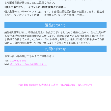
より配達日数が異なることにご注意ください。
個人主催のオンリーイベントには宅配便搬入で会場へ
個人主催のオンリーイベントには、イベント会場の所定置き場までお届けします。 直接搬
入を行っていないイベントに対し、直接搬入の代わりにご利用ください。
返品について
納品後1週間以内に、不良品と思われる点がございましたらご連絡ください。 当社に責が有
る場合は製品の修復又は再印刷加工致します。 商品に問題がある場合は商品を数枚お客さ
ま負担で当社までお送りください。 当社が不良と判断した場合は当初の送料も含めて当社
負担にて指定の輸送業者で引き取り致します不良品を全て返却してください。
お問い合わせ
お問い合わせの際はこちらまでご連絡下さい
Tel :
0120-326-785
Mail:
メールフォームからお問い合わせ
特定商取引に関する法律による表示
/
個人情報の取り扱いについて
オリジナルグッズ・OEM製作はモノラボ・ファクトリーにおまかせください。
Copyright c 2004-2019 KYOYU-ONDEMAND. All Rights Reserved.