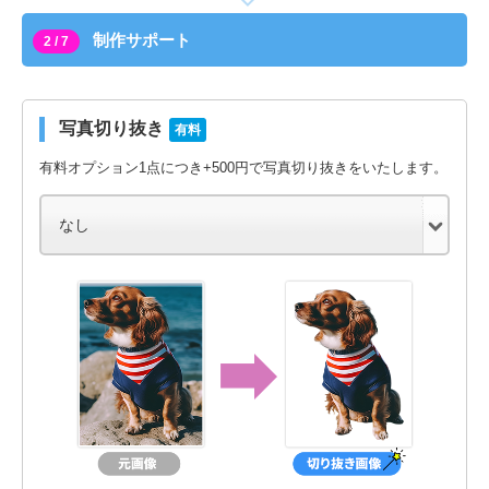
制作サポート
2 / 7
写真切り抜き
有料
有料オプション1点につき+500円で写真切り抜きをいたします。