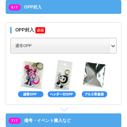
OPP封入
6 / 7
OPP封入
必須
備考・イベント搬入など
7 / 7