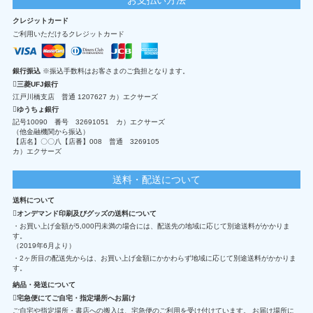
クレジットカード
ご利用いただけるクレジットカード
銀行振込
※振込手数料はお客さまのご負担となります。
三菱UFJ銀行
江戸川橋支店 普通 1207627 カ）エクサーズ
ゆうちょ銀行
記号10090 番号 32691051 カ）エクサーズ
（他金融機関から振込）
【店名】〇〇八【店番】008 普通 3269105
カ）エクサーズ
送料・配送について
送料について
オンデマンド印刷及びグッズの送料について
・お買い上げ金額が5,000円未満の場合には、配送先の地域に応じて別途送料がかかりま
す。
（2019年6月より）
・2ヶ所目の配送先からは、お買い上げ金額にかかわらず地域に応じて別途送料がかかりま
す。
納品・発送について
宅急便にてご自宅・指定場所へお届け
ご自宅や指定場所・書店への搬入は、宅急便のご利用を受け付けています。 お届け場所に