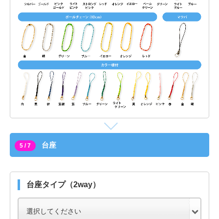
台座
5 / 7
台座タイプ（2way）