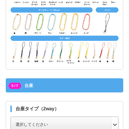
台座
5 / 7
台座タイプ（2way）