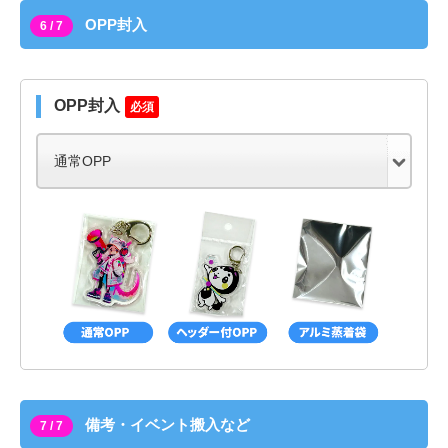
OPP封入
6 / 7
OPP封入
必須
備考・イベント搬入など
7 / 7