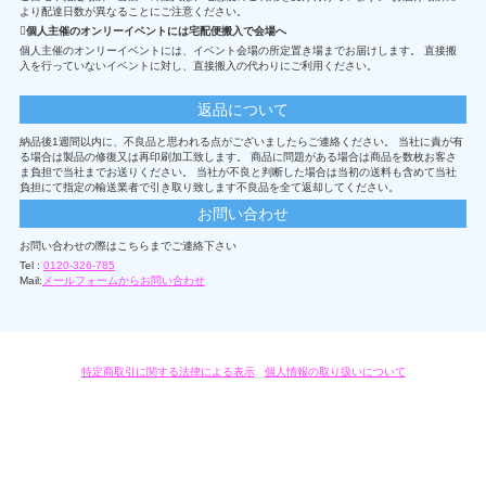
より配達日数が異なることにご注意ください。
個人主催のオンリーイベントには宅配便搬入で会場へ
個人主催のオンリーイベントには、イベント会場の所定置き場までお届けします。 直接搬
入を行っていないイベントに対し、直接搬入の代わりにご利用ください。
返品について
納品後1週間以内に、不良品と思われる点がございましたらご連絡ください。 当社に責が有
る場合は製品の修復又は再印刷加工致します。 商品に問題がある場合は商品を数枚お客さ
ま負担で当社までお送りください。 当社が不良と判断した場合は当初の送料も含めて当社
負担にて指定の輸送業者で引き取り致します不良品を全て返却してください。
お問い合わせ
お問い合わせの際はこちらまでご連絡下さい
Tel :
0120-326-785
Mail:
メールフォームからお問い合わせ
特定商取引に関する法律による表示
/
個人情報の取り扱いについて
オリジナルグッズ・OEM製作はモノラボ・ファクトリーにおまかせください。
Copyright c 2004-2019 KYOYU-ONDEMAND. All Rights Reserved.