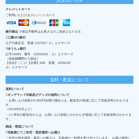
クレジットカード
ご利用いただけるクレジットカード
銀行振込
※振込手数料はお客さまのご負担となります。
三菱UFJ銀行
江戸川橋支店 普通 1207627 カ）エクサーズ
ゆうちょ銀行
記号10090 番号 32691051 カ）エクサーズ
（他金融機関から振込）
【店名】〇〇八【店番】008 普通 3269105
カ）エクサーズ
送料・配送について
送料について
オンデマンド印刷及びグッズの送料について
・お買い上げ金額が5,000円未満の場合には、配送先の地域に応じて別途送料がかかりま
す。
（2019年6月より）
・2ヶ所目の配送先からは、お買い上げ金額にかかわらず地域に応じて別途送料がかかりま
す。
納品・発送について
宅急便にてご自宅・指定場所へお届け
ご自宅や指定場所・書店への搬入は、宅急便のご利用を受け付けています。 お届け場所に