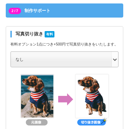
制作サポート
2 / 7
写真切り抜き
有料
有料オプション1点につき+500円で写真切り抜きをいたします。