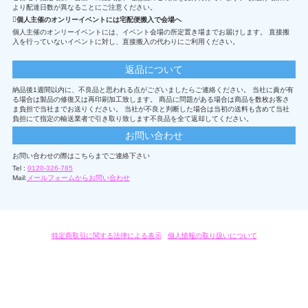
より配達日数が異なることにご注意ください。
個人主催のオンリーイベントには宅配便搬入で会場へ
個人主催のオンリーイベントには、イベント会場の所定置き場までお届けします。 直接搬
入を行っていないイベントに対し、直接搬入の代わりにご利用ください。
返品について
納品後1週間以内に、不良品と思われる点がございましたらご連絡ください。 当社に責が有
る場合は製品の修復又は再印刷加工致します。 商品に問題がある場合は商品を数枚お客さ
ま負担で当社までお送りください。 当社が不良と判断した場合は当初の送料も含めて当社
負担にて指定の輸送業者で引き取り致します不良品を全て返却してください。
お問い合わせ
お問い合わせの際はこちらまでご連絡下さい
Tel :
0120-326-785
Mail:
メールフォームからお問い合わせ
特定商取引に関する法律による表示
/
個人情報の取り扱いについて
オリジナルグッズ・OEM製作はモノラボ・ファクトリーにおまかせください。
Copyright c 2004-2019 KYOYU-ONDEMAND. All Rights Reserved.