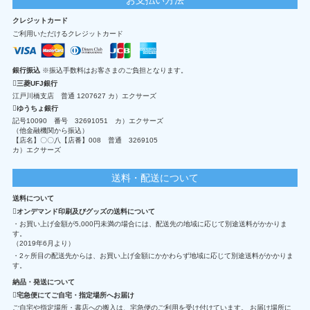
クレジットカード
ご利用いただけるクレジットカード
銀行振込
※振込手数料はお客さまのご負担となります。
三菱UFJ銀行
江戸川橋支店 普通 1207627 カ）エクサーズ
ゆうちょ銀行
記号10090 番号 32691051 カ）エクサーズ
（他金融機関から振込）
【店名】〇〇八【店番】008 普通 3269105
カ）エクサーズ
送料・配送について
送料について
オンデマンド印刷及びグッズの送料について
・お買い上げ金額が5,000円未満の場合には、配送先の地域に応じて別途送料がかかりま
す。
（2019年6月より）
・2ヶ所目の配送先からは、お買い上げ金額にかかわらず地域に応じて別途送料がかかりま
す。
納品・発送について
宅急便にてご自宅・指定場所へお届け
ご自宅や指定場所・書店への搬入は、宅急便のご利用を受け付けています。 お届け場所に