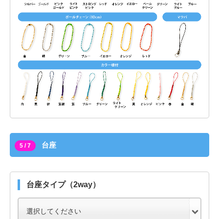
台座
5 / 7
台座タイプ（2way）