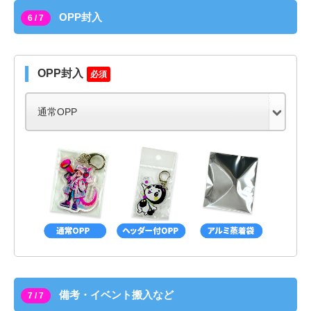
OPP封入
6 / 7
OPP封入
必須
備考・イベント搬入など
7 / 7