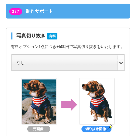
制作サポート
2 / 7
写真切り抜き
有料
有料オプション1点につき+500円で写真切り抜きをいたします。