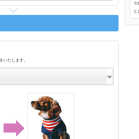
※
と
きをいたします。