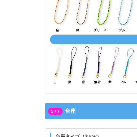
台座
5 / 7
台座タイプ（2way）