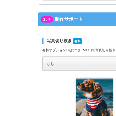
制作サポート
2 / 7
写真切り抜き
有料
有料オプション1点につき+500円で写真切り抜