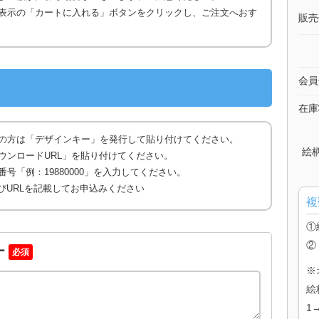
表示の「カートに入れる」ボタンをクリックし、ご注文へおす
販売
会員
在庫
の方は「デザインキー」を発行して貼り付けてください。
絵
ウンロードURL」を貼り付けてください。
号「例：19880000」を入力してください。
びURLを記載してお申込みください
複
①
②
ー
必須
※
絵
1