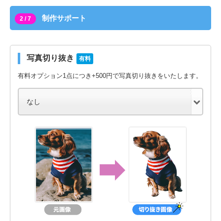
制作サポート
2 / 7
写真切り抜き
有料
有料オプション1点につき+500円で写真切り抜きをいたします。