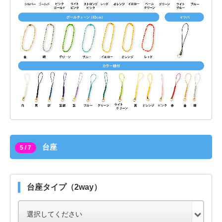
台座
5 / 7
台座タイプ（2way）