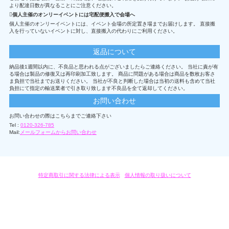
より配達日数が異なることにご注意ください。
個人主催のオンリーイベントには宅配便搬入で会場へ
個人主催のオンリーイベントには、イベント会場の所定置き場までお届けします。 直接搬
入を行っていないイベントに対し、直接搬入の代わりにご利用ください。
返品について
納品後1週間以内に、不良品と思われる点がございましたらご連絡ください。 当社に責が有
る場合は製品の修復又は再印刷加工致します。 商品に問題がある場合は商品を数枚お客さ
ま負担で当社までお送りください。 当社が不良と判断した場合は当初の送料も含めて当社
負担にて指定の輸送業者で引き取り致します不良品を全て返却してください。
お問い合わせ
お問い合わせの際はこちらまでご連絡下さい
Tel :
0120-326-785
Mail:
メールフォームからお問い合わせ
特定商取引に関する法律による表示
/
個人情報の取り扱いについて
オリジナルグッズ・OEM製作はモノラボ・ファクトリーにおまかせください。
Copyright c 2004-2019 KYOYU-ONDEMAND. All Rights Reserved.