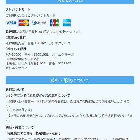
クレジットカード
ご利用いただけるクレジットカード
銀行振込
※振込手数料はお客さまのご負担となります。
三菱UFJ銀行
江戸川橋支店 普通 1207627 カ）エクサーズ
ゆうちょ銀行
記号10090 番号 32691051 カ）エクサーズ
（他金融機関から振込）
【店名】〇〇八【店番】008 普通 3269105
カ）エクサーズ
送料・配送について
送料について
オンデマンド印刷及びグッズの送料について
・お買い上げ金額が5,000円未満の場合には、配送先の地域に応じて別途送料がかかりま
す。
（2019年6月より）
・2ヶ所目の配送先からは、お買い上げ金額にかかわらず地域に応じて別途送料がかかりま
す。
納品・発送について
宅急便にてご自宅・指定場所へお届け
ご自宅や指定場所・書店への搬入は、宅急便のご利用を受け付けています。 お届け場所に