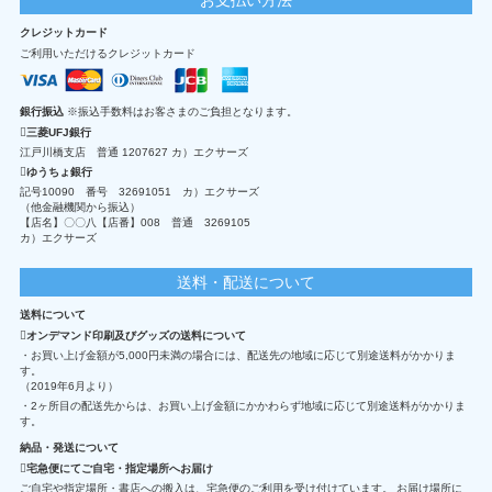
クレジットカード
ご利用いただけるクレジットカード
銀行振込
※振込手数料はお客さまのご負担となります。
三菱UFJ銀行
江戸川橋支店 普通 1207627 カ）エクサーズ
ゆうちょ銀行
記号10090 番号 32691051 カ）エクサーズ
（他金融機関から振込）
【店名】〇〇八【店番】008 普通 3269105
カ）エクサーズ
送料・配送について
送料について
オンデマンド印刷及びグッズの送料について
・お買い上げ金額が5,000円未満の場合には、配送先の地域に応じて別途送料がかかりま
す。
（2019年6月より）
・2ヶ所目の配送先からは、お買い上げ金額にかかわらず地域に応じて別途送料がかかりま
す。
納品・発送について
宅急便にてご自宅・指定場所へお届け
ご自宅や指定場所・書店への搬入は、宅急便のご利用を受け付けています。 お届け場所に