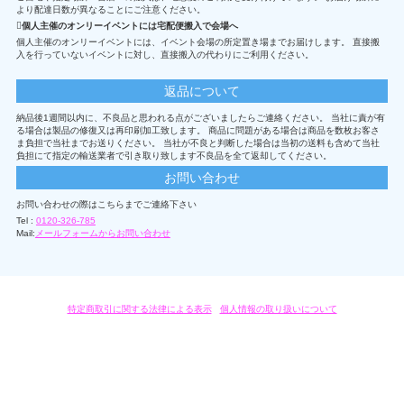
より配達日数が異なることにご注意ください。
個人主催のオンリーイベントには宅配便搬入で会場へ
個人主催のオンリーイベントには、イベント会場の所定置き場までお届けします。 直接搬
入を行っていないイベントに対し、直接搬入の代わりにご利用ください。
返品について
納品後1週間以内に、不良品と思われる点がございましたらご連絡ください。 当社に責が有
る場合は製品の修復又は再印刷加工致します。 商品に問題がある場合は商品を数枚お客さ
ま負担で当社までお送りください。 当社が不良と判断した場合は当初の送料も含めて当社
負担にて指定の輸送業者で引き取り致します不良品を全て返却してください。
お問い合わせ
お問い合わせの際はこちらまでご連絡下さい
Tel :
0120-326-785
Mail:
メールフォームからお問い合わせ
特定商取引に関する法律による表示
/
個人情報の取り扱いについて
オリジナルグッズ・OEM製作はモノラボ・ファクトリーにおまかせください。
Copyright c 2004-2019 KYOYU-ONDEMAND. All Rights Reserved.