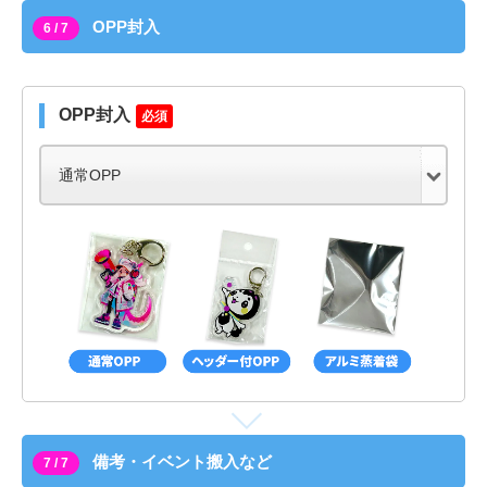
OPP封入
6 / 7
OPP封入
必須
備考・イベント搬入など
7 / 7