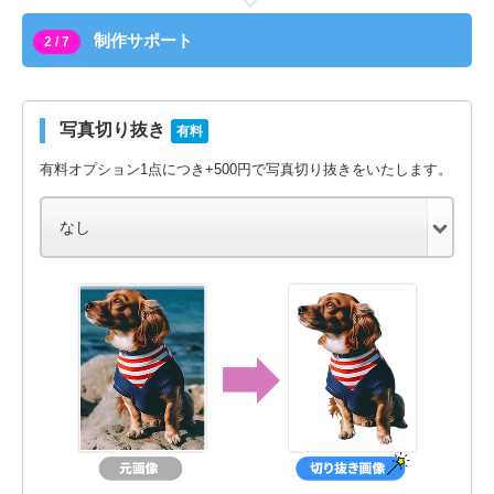
制作サポート
2 / 7
写真切り抜き
有料
有料オプション1点につき+500円で写真切り抜きをいたします。