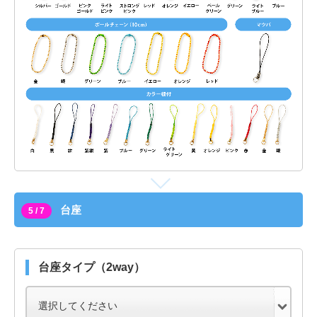
台座
5 / 7
台座タイプ（2way）