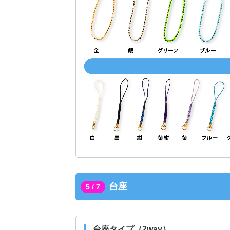
台座
5 / 7
台座タイプ（2way）