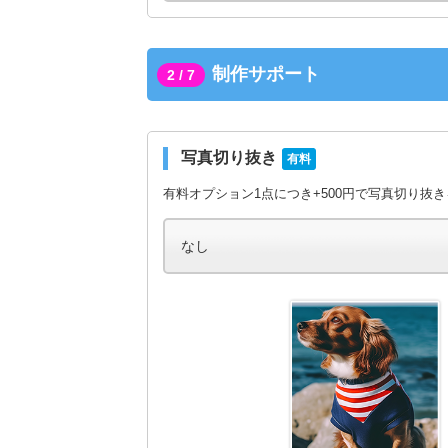
制作サポート
2 / 7
写真切り抜き
有料
有料オプション1点につき+500円で写真切り抜