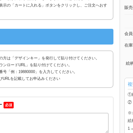
表示の「カートに入れる」ボタンをクリックし、ご注文へおす
販売
会員
在庫
の方は「デザインキー」を発行して貼り付けてください。
絵
ウンロードURL」を貼り付けてください。
号「例：19880000」を入力してください。
びURLを記載してお申込みください
複
①
②
ー
必須
※
絵
1