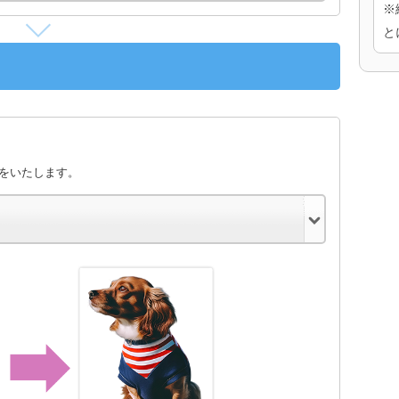
※
と
きをいたします。