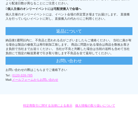
より配達日数が異なることにご注意ください。
個人主催のオンリーイベントには宅配便搬入で会場へ
個人主催のオンリーイベントには、イベント会場の所定置き場までお届けします。 直接搬
入を行っていないイベントに対し、直接搬入の代わりにご利用ください。
返品について
納品後1週間以内に、不良品と思われる点がございましたらご連絡ください。 当社に責が有
る場合は製品の修復又は再印刷加工致します。 商品に問題がある場合は商品を数枚お客さ
ま負担で当社までお送りください。 当社が不良と判断した場合は当初の送料も含めて当社
負担にて指定の輸送業者で引き取り致します不良品を全て返却してください。
お問い合わせ
お問い合わせの際はこちらまでご連絡下さい
Tel :
0120-326-785
Mail:
メールフォームからお問い合わせ
特定商取引に関する法律による表示
/
個人情報の取り扱いについて
オリジナルグッズ・OEM製作はモノラボ・ファクトリーにおまかせください。
Copyright c 2004-2019 KYOYU-ONDEMAND. All Rights Reserved.