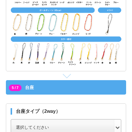
台座
5 / 7
台座タイプ（2way）