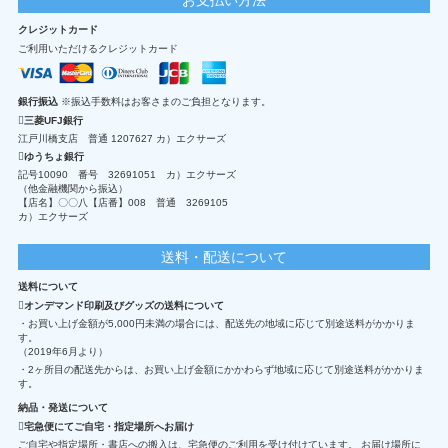
クレジットカード
ご利用いただけるクレジットカード
銀行振込
※振込手数料はお客さまのご負担となります。
三菱UFJ銀行
江戸川橋支店 普通 1207627 カ）エクサーズ
ゆうちょ銀行
記号10090 番号 32691051 カ）エクサーズ
（他金融機関から振込）
【店名】〇〇八【店番】008 普通 3269105
カ）エクサーズ
送料・配送について
送料について
オンデマンド印刷及びグッズの送料について
・お買い上げ金額が5,000円未満の場合には、配送先の地域に応じて別途送料がかかりま
す。
（2019年6月より）
・2ヶ所目の配送先からは、お買い上げ金額にかかわらず地域に応じて別途送料がかかりま
す。
納品・発送について
宅急便にてご自宅・指定場所へお届け
ご自宅や指定場所・書店への搬入は、宅急便のご利用を受け付けています。 お届け場所に