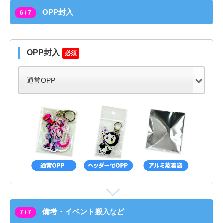
OPP封入
6 / 7
OPP封入
必須
備考・イベント搬入など
7 / 7