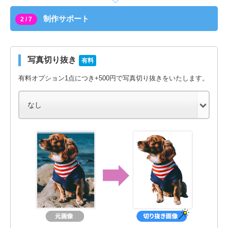
制作サポート
2 / 7
写真切り抜き
有料
有料オプション1点につき+500円で写真切り抜きをいたします。