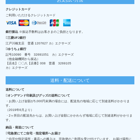
クレジットカード
ご利用いただけるクレジットカード
銀行振込
※振込手数料はお客さまのご負担となります。
三菱UFJ銀行
江戸川橋支店 普通 1207627 カ）エクサーズ
ゆうちょ銀行
記号10090 番号 32691051 カ）エクサーズ
（他金融機関から振込）
【店名】〇〇八【店番】008 普通 3269105
カ）エクサーズ
送料・配送について
送料について
オンデマンド印刷及びグッズの送料について
・お買い上げ金額が5,000円未満の場合には、配送先の地域に応じて別途送料がかかりま
す。
（2019年6月より）
・2ヶ所目の配送先からは、お買い上げ金額にかかわらず地域に応じて別途送料がかかりま
す。
納品・発送について
宅急便にてご自宅・指定場所へお届け
ご自宅や指定場所・書店への搬入は、宅急便のご利用を受け付けています。 お届け場所に