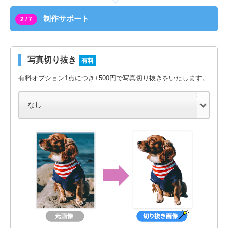
制作サポート
2 / 7
写真切り抜き
有料
有料オプション1点につき+500円で写真切り抜きをいたします。