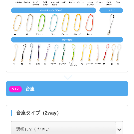
台座
5 / 7
台座タイプ（2way）