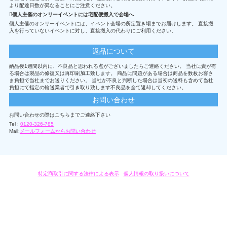
より配達日数が異なることにご注意ください。
個人主催のオンリーイベントには宅配便搬入で会場へ
個人主催のオンリーイベントには、イベント会場の所定置き場までお届けします。 直接搬
入を行っていないイベントに対し、直接搬入の代わりにご利用ください。
返品について
納品後1週間以内に、不良品と思われる点がございましたらご連絡ください。 当社に責が有
る場合は製品の修復又は再印刷加工致します。 商品に問題がある場合は商品を数枚お客さ
ま負担で当社までお送りください。 当社が不良と判断した場合は当初の送料も含めて当社
負担にて指定の輸送業者で引き取り致します不良品を全て返却してください。
お問い合わせ
お問い合わせの際はこちらまでご連絡下さい
Tel :
0120-326-785
Mail:
メールフォームからお問い合わせ
特定商取引に関する法律による表示
/
個人情報の取り扱いについて
オリジナルグッズ・OEM製作はモノラボ・ファクトリーにおまかせください。
Copyright c 2004-2019 KYOYU-ONDEMAND. All Rights Reserved.