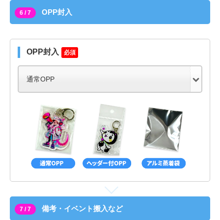
OPP封入
6 / 7
OPP封入
必須
備考・イベント搬入など
7 / 7