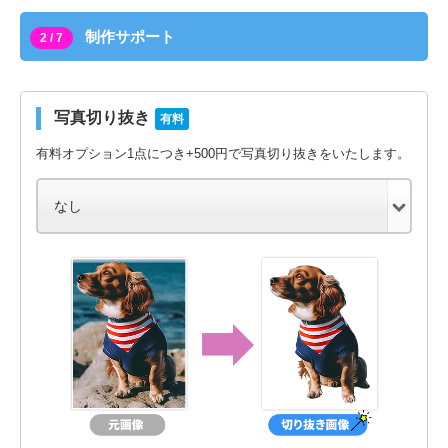
制作サポート
2 / 7
写真切り抜き
有料
有料オプション1点につき+500円で写真切り抜きをいたします。