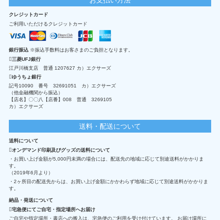
クレジットカード
ご利用いただけるクレジットカード
銀行振込
※振込手数料はお客さまのご負担となります。
三菱UFJ銀行
江戸川橋支店 普通 1207627 カ）エクサーズ
ゆうちょ銀行
記号10090 番号 32691051 カ）エクサーズ
（他金融機関から振込）
【店名】〇〇八【店番】008 普通 3269105
カ）エクサーズ
送料・配送について
送料について
オンデマンド印刷及びグッズの送料について
・お買い上げ金額が5,000円未満の場合には、配送先の地域に応じて別途送料がかかりま
す。
（2019年6月より）
・2ヶ所目の配送先からは、お買い上げ金額にかかわらず地域に応じて別途送料がかかりま
す。
納品・発送について
宅急便にてご自宅・指定場所へお届け
ご自宅や指定場所・書店への搬入は、宅急便のご利用を受け付けています。 お届け場所に