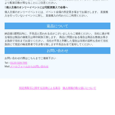
より配達日数が異なることにご注意ください。
個人主催のオンリーイベントには宅配便搬入で会場へ
個人主催のオンリーイベントには、イベント会場の所定置き場までお届けします。 直接搬
入を行っていないイベントに対し、直接搬入の代わりにご利用ください。
返品について
納品後1週間以内に、不良品と思われる点がございましたらご連絡ください。 当社に責が有
る場合は製品の修復又は再印刷加工致します。 商品に問題がある場合は商品を数枚お客さ
ま負担で当社までお送りください。 当社が不良と判断した場合は当初の送料も含めて当社
負担にて指定の輸送業者で引き取り致します不良品を全て返却してください。
お問い合わせ
お問い合わせの際はこちらまでご連絡下さい
Tel :
0120-326-785
Mail:
メールフォームからお問い合わせ
特定商取引に関する法律による表示
/
個人情報の取り扱いについて
オリジナルグッズ・OEM製作はモノラボ・ファクトリーにおまかせください。
Copyright c 2004-2019 KYOYU-ONDEMAND. All Rights Reserved.