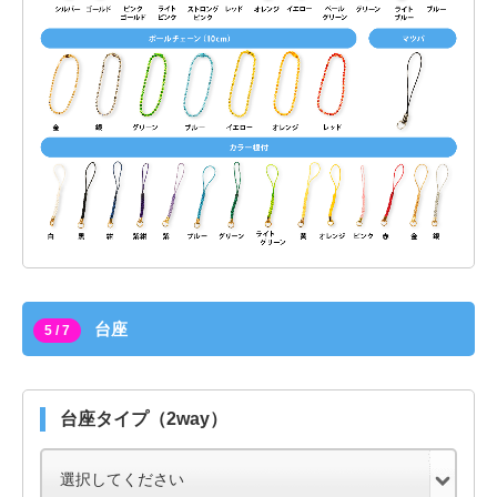
台座
5 / 7
台座タイプ（2way）