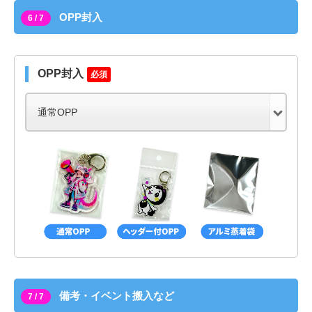
OPP封入
6 / 7
OPP封入
必須
備考・イベント搬入など
7 / 7