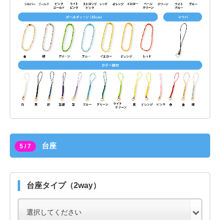
台座
5 / 7
台座タイプ（2way）