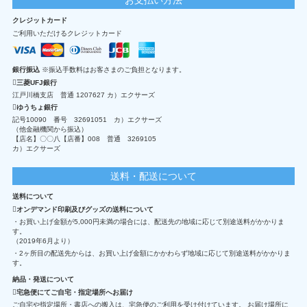
クレジットカード
ご利用いただけるクレジットカード
銀行振込
※振込手数料はお客さまのご負担となります。
三菱UFJ銀行
江戸川橋支店 普通 1207627 カ）エクサーズ
ゆうちょ銀行
記号10090 番号 32691051 カ）エクサーズ
（他金融機関から振込）
【店名】〇〇八【店番】008 普通 3269105
カ）エクサーズ
送料・配送について
送料について
オンデマンド印刷及びグッズの送料について
・お買い上げ金額が5,000円未満の場合には、配送先の地域に応じて別途送料がかかりま
す。
（2019年6月より）
・2ヶ所目の配送先からは、お買い上げ金額にかかわらず地域に応じて別途送料がかかりま
す。
納品・発送について
宅急便にてご自宅・指定場所へお届け
ご自宅や指定場所・書店への搬入は、宅急便のご利用を受け付けています。 お届け場所に