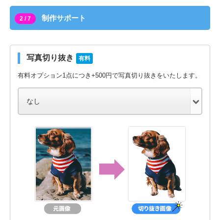
制作サポート
2 / 7
写真切り抜き
有料
有料オプション1点につき+500円で写真切り抜きをいたします。