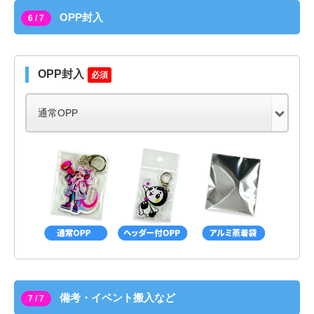
OPP封入
6 / 7
OPP封入
必須
備考・イベント搬入など
7 / 7