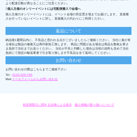
より配達日数が異なることにご注意ください。
個人主催のオンリーイベントには宅配便搬入で会場へ
個人主催のオンリーイベントには、イベント会場の所定置き場までお届けします。 直接搬
入を行っていないイベントに対し、直接搬入の代わりにご利用ください。
返品について
納品後1週間以内に、不良品と思われる点がございましたらご連絡ください。 当社に責が有
る場合は製品の修復又は再印刷加工致します。 商品に問題がある場合は商品を数枚お客さ
ま負担で当社までお送りください。 当社が不良と判断した場合は当初の送料も含めて当社
負担にて指定の輸送業者で引き取り致します不良品を全て返却してください。
お問い合わせ
お問い合わせの際はこちらまでご連絡下さい
Tel :
0120-326-785
Mail:
メールフォームからお問い合わせ
特定商取引に関する法律による表示
/
個人情報の取り扱いについて
オリジナルグッズ・OEM製作はモノラボ・ファクトリーにおまかせください。
Copyright c 2004-2019 KYOYU-ONDEMAND. All Rights Reserved.