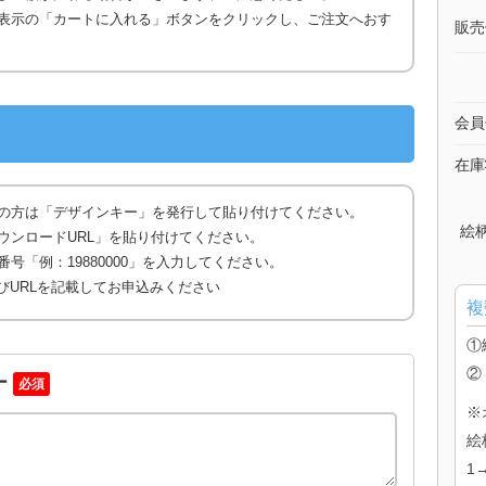
表示の「カートに入れる」ボタンをクリックし、ご注文へおす
販売
会員
在庫
の方は「デザインキー」を発行して貼り付けてください。
絵
ウンロードURL」を貼り付けてください。
号「例：19880000」を入力してください。
びURLを記載してお申込みください
複
①
②
ー
必須
※
絵
1