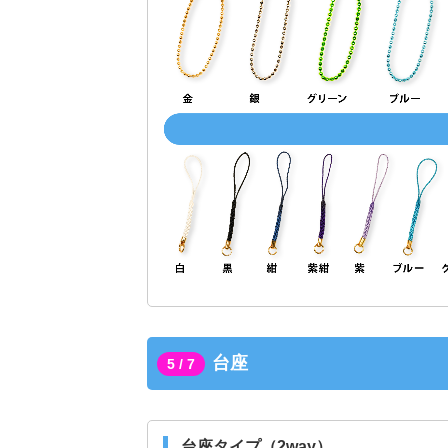
台座
5 / 7
台座タイプ（2way）