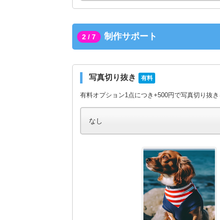
制作サポート
2 / 7
写真切り抜き
有料
有料オプション1点につき+500円で写真切り抜