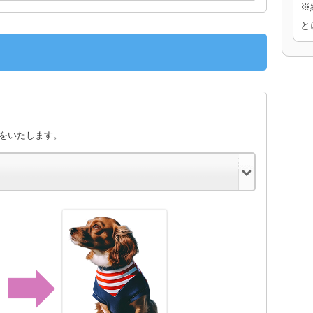
※
と
きをいたします。