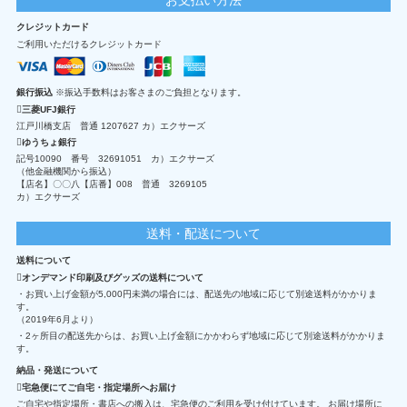
クレジットカード
ご利用いただけるクレジットカード
銀行振込
※振込手数料はお客さまのご負担となります。
三菱UFJ銀行
江戸川橋支店 普通 1207627 カ）エクサーズ
ゆうちょ銀行
記号10090 番号 32691051 カ）エクサーズ
（他金融機関から振込）
【店名】〇〇八【店番】008 普通 3269105
カ）エクサーズ
送料・配送について
送料について
オンデマンド印刷及びグッズの送料について
・お買い上げ金額が5,000円未満の場合には、配送先の地域に応じて別途送料がかかりま
す。
（2019年6月より）
・2ヶ所目の配送先からは、お買い上げ金額にかかわらず地域に応じて別途送料がかかりま
す。
納品・発送について
宅急便にてご自宅・指定場所へお届け
ご自宅や指定場所・書店への搬入は、宅急便のご利用を受け付けています。 お届け場所に