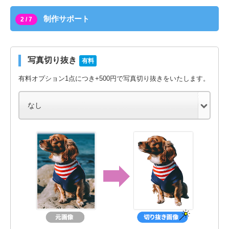
制作サポート
2 / 7
写真切り抜き
有料
有料オプション1点につき+500円で写真切り抜きをいたします。