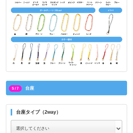
台座
5 / 7
台座タイプ（2way）