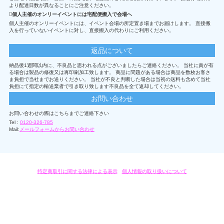
より配達日数が異なることにご注意ください。
個人主催のオンリーイベントには宅配便搬入で会場へ
個人主催のオンリーイベントには、イベント会場の所定置き場までお届けします。 直接搬
入を行っていないイベントに対し、直接搬入の代わりにご利用ください。
返品について
納品後1週間以内に、不良品と思われる点がございましたらご連絡ください。 当社に責が有
る場合は製品の修復又は再印刷加工致します。 商品に問題がある場合は商品を数枚お客さ
ま負担で当社までお送りください。 当社が不良と判断した場合は当初の送料も含めて当社
負担にて指定の輸送業者で引き取り致します不良品を全て返却してください。
お問い合わせ
お問い合わせの際はこちらまでご連絡下さい
Tel :
0120-326-785
Mail:
メールフォームからお問い合わせ
特定商取引に関する法律による表示
/
個人情報の取り扱いについて
オリジナルグッズ・OEM製作はモノラボ・ファクトリーにおまかせください。
Copyright c 2004-2019 KYOYU-ONDEMAND. All Rights Reserved.