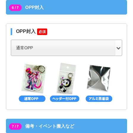
OPP封入
6 / 7
OPP封入
必須
備考・イベント搬入など
7 / 7