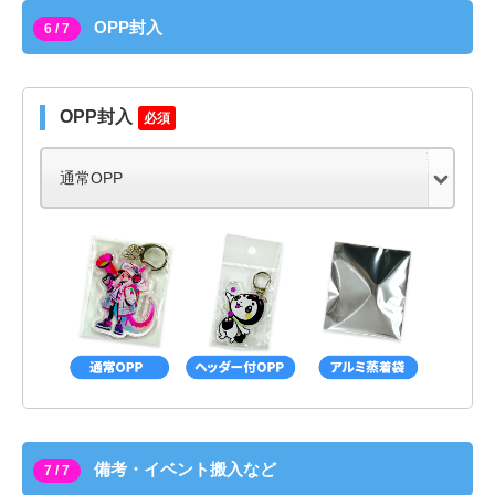
OPP封入
6 / 7
OPP封入
必須
備考・イベント搬入など
7 / 7