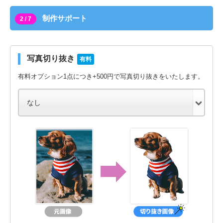
制作サポート
2 / 7
写真切り抜き
有料
有料オプション1点につき+500円で写真切り抜きをいたします。