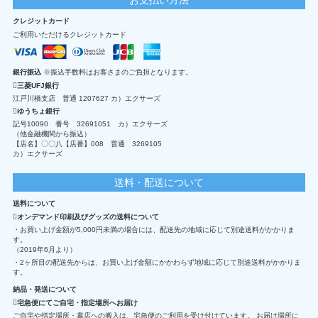
クレジットカード
ご利用いただけるクレジットカード
銀行振込
※振込手数料はお客さまのご負担となります。
三菱UFJ銀行
江戸川橋支店 普通 1207627 カ）エクサーズ
ゆうちょ銀行
記号10090 番号 32691051 カ）エクサーズ
（他金融機関から振込）
【店名】〇〇八【店番】008 普通 3269105
カ）エクサーズ
送料・配送について
送料について
オンデマンド印刷及びグッズの送料について
・お買い上げ金額が5,000円未満の場合には、配送先の地域に応じて別途送料がかかりま
す。
（2019年6月より）
・2ヶ所目の配送先からは、お買い上げ金額にかかわらず地域に応じて別途送料がかかりま
す。
納品・発送について
宅急便にてご自宅・指定場所へお届け
ご自宅や指定場所・書店への搬入は、宅急便のご利用を受け付けています。 お届け場所に