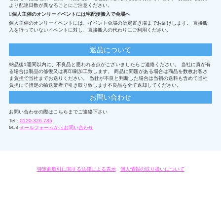
より配達日数が異なることにご注意ください。
個人主催のオンリーイベントには宅配便搬入で会場へ
個人主催のオンリーイベントには、イベント会場の所定置き場までお届けします。 直接搬
入を行っていないイベントに対し、直接搬入の代わりにご利用ください。
返品について
納品後1週間以内に、不良品と思われる点がございましたらご連絡ください。 当社に責が有
る場合は製品の修復又は再印刷加工致します。 商品に問題がある場合は商品を数枚お客さ
ま負担で当社までお送りください。 当社が不良と判断した場合は当初の送料も含めて当社
負担にて指定の輸送業者で引き取り致します不良品を全て返却してください。
お問い合わせ
お問い合わせの際はこちらまでご連絡下さい
Tel :
0120-326-785
Mail:
メールフォームからお問い合わせ
特定商取引に関する法律による表示
/
個人情報の取り扱いについて
オリジナルグッズ・OEM製作はモノラボ・ファクトリーにおまかせください。
Copyright c 2004-2019 KYOYU-ONDEMAND. All Rights Reserved.