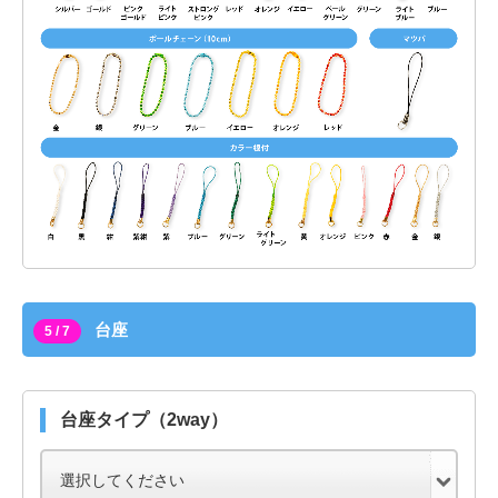
台座
5 / 7
台座タイプ（2way）