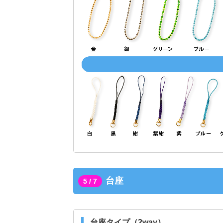
台座
5 / 7
台座タイプ（2way）