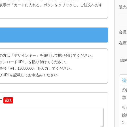
表示の「カートに入れる」ボタンをクリックし、ご注文へおす
販売
会員
在庫
の方は「デザインキー」を発行して貼り付けてください。
絵
ウンロードURL」を貼り付けてください。
号「例：19880000」を入力してください。
びURLを記載してお申込みください
複
①
②
ー
必須
※
絵
1