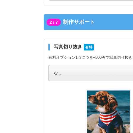
制作サポート
2 / 7
写真切り抜き
有料
有料オプション1点につき+500円で写真切り抜