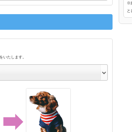
※
と
きをいたします。