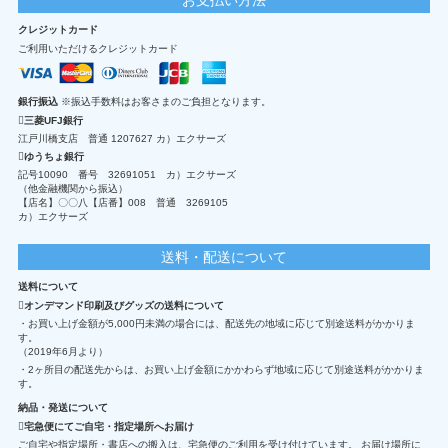
クレジットカード
ご利用いただけるクレジットカード
銀行振込
※振込手数料はお客さまのご負担となります。
三菱UFJ銀行
江戸川橋支店 普通 1207627 カ）エクサーズ
ゆうちょ銀行
記号10090 番号 32691051 カ）エクサーズ
（他金融機関から振込）
【店名】〇〇八【店番】008 普通 3269105
カ）エクサーズ
送料・配送について
送料について
オンデマンド印刷及びグッズの送料について
・お買い上げ金額が5,000円未満の場合には、配送先の地域に応じて別途送料がかかりま
す。
（2019年6月より）
・2ヶ所目の配送先からは、お買い上げ金額にかかわらず地域に応じて別途送料がかかりま
す。
納品・発送について
宅急便にてご自宅・指定場所へお届け
ご自宅や指定場所・書店への搬入は、宅急便のご利用を受け付けています。 お届け場所に