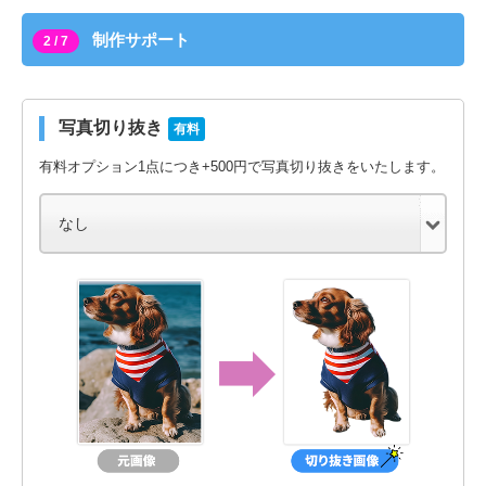
制作サポート
2 / 7
写真切り抜き
有料
有料オプション1点につき+500円で写真切り抜きをいたします。