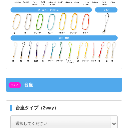
台座
5 / 7
台座タイプ（2way）