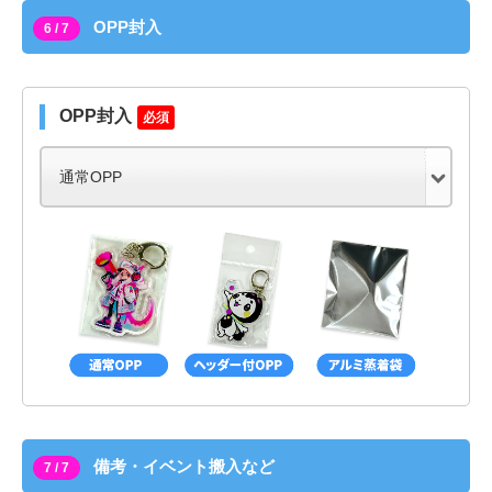
OPP封入
6 / 7
OPP封入
必須
備考・イベント搬入など
7 / 7