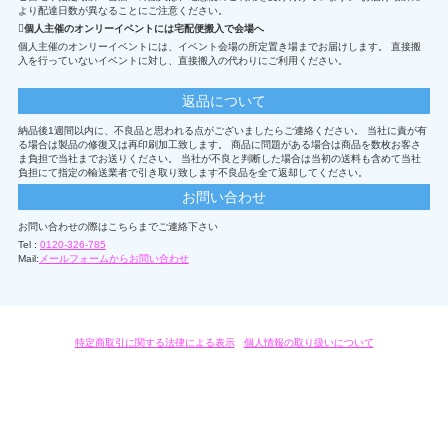
より配達日数が異なることにご注意ください。
個人主催のオンリーイベントには宅配便搬入で会場へ
個人主催のオンリーイベントには、イベント会場の所定置き場までお届けします。 直接搬
入を行っていないイベントに対し、直接搬入の代わりにご利用ください。
返品について
納品後1週間以内に、不良品と思われる点がございましたらご連絡ください。 当社に責が有
る場合は製品の修復又は再印刷加工致します。 商品に問題がある場合は商品を数枚お客さ
ま負担で当社までお送りください。 当社が不良と判断した場合は当初の送料も含めて当社
負担にて指定の輸送業者で引き取り致します不良品を全て返却してください。
お問い合わせ
お問い合わせの際はこちらまでご連絡下さい
Tel :
0120-326-785
Mail:
メールフォームからお問い合わせ
特定商取引に関する法律による表示
/
個人情報の取り扱いについて
オリジナルグッズ・OEM製作はモノラボ・ファクトリーにおまかせください。
Copyright c 2004-2019 KYOYU-ONDEMAND. All Rights Reserved.