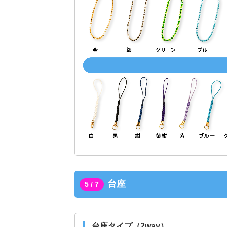
台座
5 / 7
台座タイプ（2way）