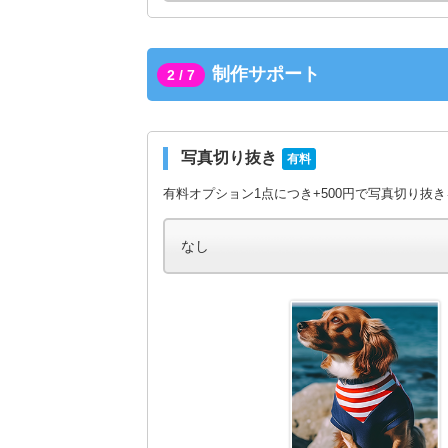
制作サポート
2 / 7
写真切り抜き
有料
有料オプション1点につき+500円で写真切り抜