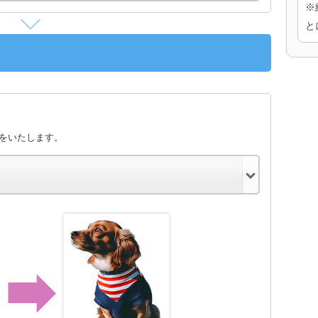
※
と
きをいたします。