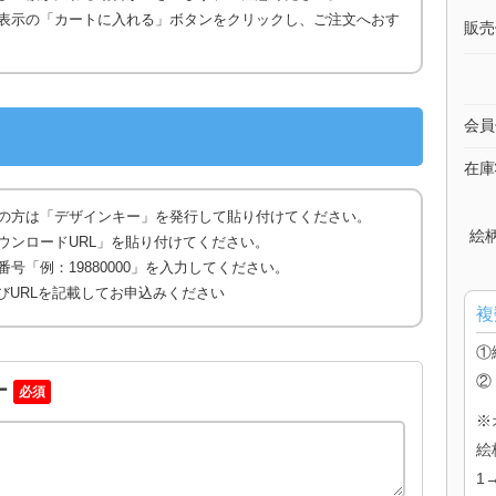
表示の「カートに入れる」ボタンをクリックし、ご注文へおす
販売
会員
在庫
の方は「デザインキー」を発行して貼り付けてください。
絵
ウンロードURL」を貼り付けてください。
号「例：19880000」を入力してください。
びURLを記載してお申込みください
複
①
②
ー
必須
※
絵
1