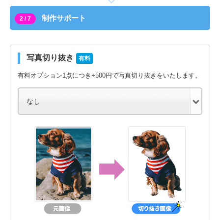
制作サポート
2 / 7
写真切り抜き
有料
有料オプション1点につき+500円で写真切り抜きをいたします。