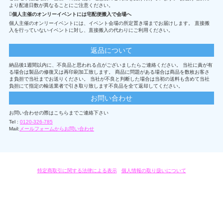
より配達日数が異なることにご注意ください。
個人主催のオンリーイベントには宅配便搬入で会場へ
個人主催のオンリーイベントには、イベント会場の所定置き場までお届けします。 直接搬
入を行っていないイベントに対し、直接搬入の代わりにご利用ください。
返品について
納品後1週間以内に、不良品と思われる点がございましたらご連絡ください。 当社に責が有
る場合は製品の修復又は再印刷加工致します。 商品に問題がある場合は商品を数枚お客さ
ま負担で当社までお送りください。 当社が不良と判断した場合は当初の送料も含めて当社
負担にて指定の輸送業者で引き取り致します不良品を全て返却してください。
お問い合わせ
お問い合わせの際はこちらまでご連絡下さい
Tel :
0120-326-785
Mail:
メールフォームからお問い合わせ
特定商取引に関する法律による表示
/
個人情報の取り扱いについて
オリジナルグッズ・OEM製作はモノラボ・ファクトリーにおまかせください。
Copyright c 2004-2019 KYOYU-ONDEMAND. All Rights Reserved.