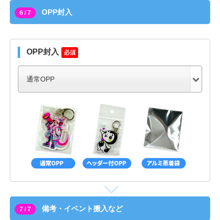
OPP封入
6 / 7
OPP封入
必須
備考・イベント搬入など
7 / 7