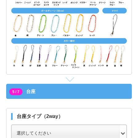
台座
5 / 7
台座タイプ（2way）