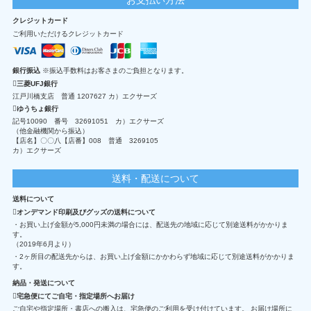
クレジットカード
ご利用いただけるクレジットカード
銀行振込
※振込手数料はお客さまのご負担となります。
三菱UFJ銀行
江戸川橋支店 普通 1207627 カ）エクサーズ
ゆうちょ銀行
記号10090 番号 32691051 カ）エクサーズ
（他金融機関から振込）
【店名】〇〇八【店番】008 普通 3269105
カ）エクサーズ
送料・配送について
送料について
オンデマンド印刷及びグッズの送料について
・お買い上げ金額が5,000円未満の場合には、配送先の地域に応じて別途送料がかかりま
す。
（2019年6月より）
・2ヶ所目の配送先からは、お買い上げ金額にかかわらず地域に応じて別途送料がかかりま
す。
納品・発送について
宅急便にてご自宅・指定場所へお届け
ご自宅や指定場所・書店への搬入は、宅急便のご利用を受け付けています。 お届け場所に