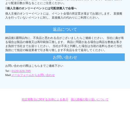
より配達日数が異なることにご注意ください。
個人主催のオンリーイベントには宅配便搬入で会場へ
個人主催のオンリーイベントには、イベント会場の所定置き場までお届けします。 直接搬
入を行っていないイベントに対し、直接搬入の代わりにご利用ください。
返品について
納品後1週間以内に、不良品と思われる点がございましたらご連絡ください。 当社に責が有
る場合は製品の修復又は再印刷加工致します。 商品に問題がある場合は商品を数枚お客さ
ま負担で当社までお送りください。 当社が不良と判断した場合は当初の送料も含めて当社
負担にて指定の輸送業者で引き取り致します不良品を全て返却してください。
お問い合わせ
お問い合わせの際はこちらまでご連絡下さい
Tel :
0120-326-785
Mail:
メールフォームからお問い合わせ
特定商取引に関する法律による表示
/
個人情報の取り扱いについて
オリジナルグッズ・OEM製作はモノラボ・ファクトリーにおまかせください。
Copyright c 2004-2019 KYOYU-ONDEMAND. All Rights Reserved.