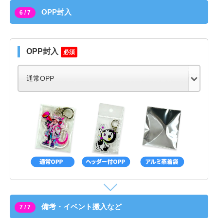
OPP封入
6 / 7
OPP封入
必須
備考・イベント搬入など
7 / 7