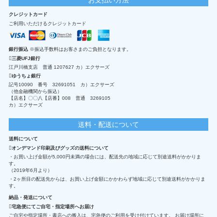
クレジットカード
ご利用いただけるクレジットカード
銀行振込
※振込手数料はお客さまのご負担となります。
三菱UFJ銀行
江戸川橋支店 普通 1207627 カ）エクサーズ
ゆうちょ銀行
記号10090 番号 32691051 カ）エクサーズ
（他金融機関から振込）
【店名】〇〇八【店番】008 普通 3269105
カ）エクサーズ
送料・配送について
送料について
オンデマンド印刷及びグッズの送料について
・お買い上げ金額が5,000円未満の場合には、配送先の地域に応じて別途送料がかかりま
す。
（2019年6月より）
・2ヶ所目の配送先からは、お買い上げ金額にかかわらず地域に応じて別途送料がかかりま
す。
納品・発送について
宅急便にてご自宅・指定場所へお届け
ご自宅や指定場所・書店への搬入は、宅急便のご利用を受け付けています。 お届け場所に