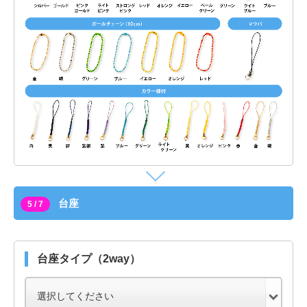
台座
5 / 7
台座タイプ（2way）