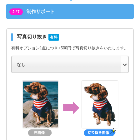
制作サポート
2 / 7
写真切り抜き
有料
有料オプション1点につき+500円で写真切り抜きをいたします。