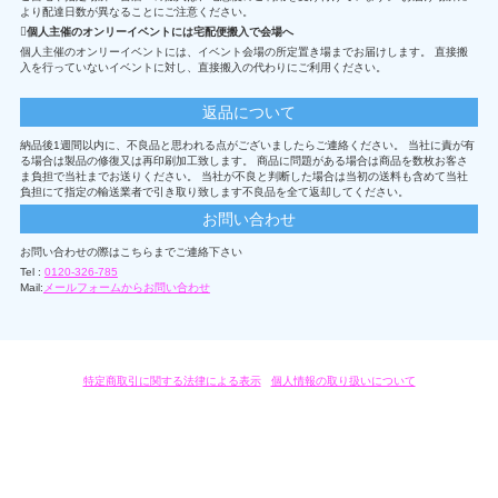
より配達日数が異なることにご注意ください。
個人主催のオンリーイベントには宅配便搬入で会場へ
個人主催のオンリーイベントには、イベント会場の所定置き場までお届けします。 直接搬
入を行っていないイベントに対し、直接搬入の代わりにご利用ください。
返品について
納品後1週間以内に、不良品と思われる点がございましたらご連絡ください。 当社に責が有
る場合は製品の修復又は再印刷加工致します。 商品に問題がある場合は商品を数枚お客さ
ま負担で当社までお送りください。 当社が不良と判断した場合は当初の送料も含めて当社
負担にて指定の輸送業者で引き取り致します不良品を全て返却してください。
お問い合わせ
お問い合わせの際はこちらまでご連絡下さい
Tel :
0120-326-785
Mail:
メールフォームからお問い合わせ
特定商取引に関する法律による表示
/
個人情報の取り扱いについて
オリジナルグッズ・OEM製作はモノラボ・ファクトリーにおまかせください。
Copyright c 2004-2019 KYOYU-ONDEMAND. All Rights Reserved.