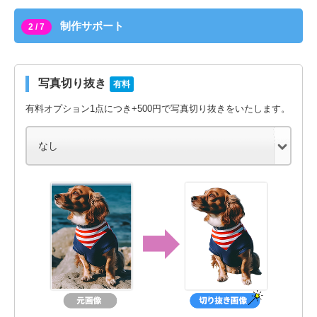
制作サポート
2 / 7
写真切り抜き
有料
有料オプション1点につき+500円で写真切り抜きをいたします。