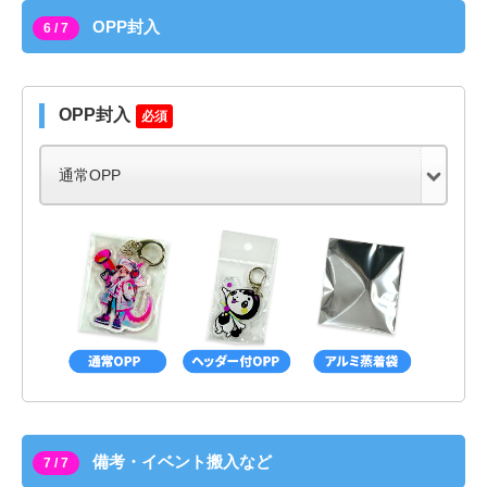
OPP封入
6 / 7
OPP封入
必須
備考・イベント搬入など
7 / 7