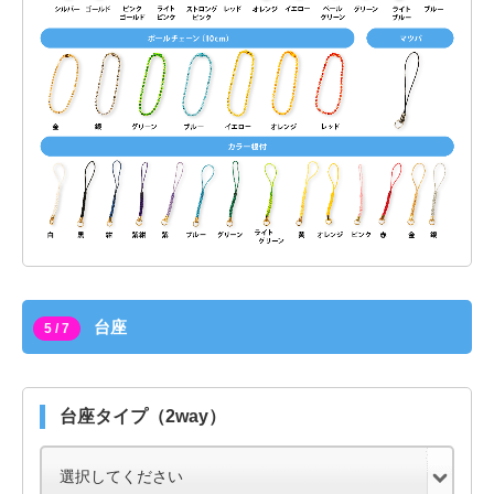
台座
5 / 7
台座タイプ（2way）