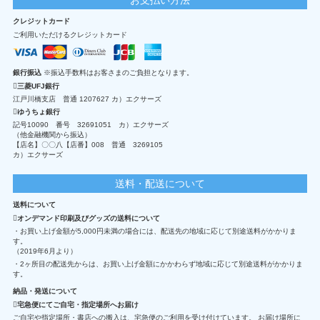
クレジットカード
ご利用いただけるクレジットカード
銀行振込
※振込手数料はお客さまのご負担となります。
三菱UFJ銀行
江戸川橋支店 普通 1207627 カ）エクサーズ
ゆうちょ銀行
記号10090 番号 32691051 カ）エクサーズ
（他金融機関から振込）
【店名】〇〇八【店番】008 普通 3269105
カ）エクサーズ
送料・配送について
送料について
オンデマンド印刷及びグッズの送料について
・お買い上げ金額が5,000円未満の場合には、配送先の地域に応じて別途送料がかかりま
す。
（2019年6月より）
・2ヶ所目の配送先からは、お買い上げ金額にかかわらず地域に応じて別途送料がかかりま
す。
納品・発送について
宅急便にてご自宅・指定場所へお届け
ご自宅や指定場所・書店への搬入は、宅急便のご利用を受け付けています。 お届け場所に