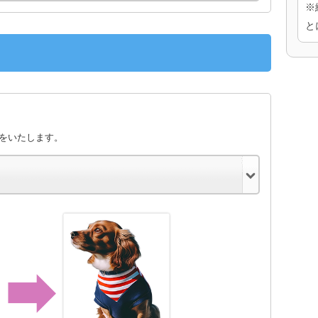
※
と
きをいたします。