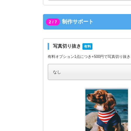
制作サポート
2 / 7
写真切り抜き
有料
有料オプション1点につき+500円で写真切り抜