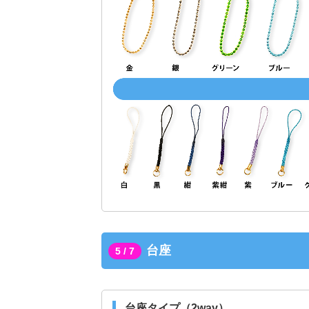
台座
5 / 7
台座タイプ（2way）