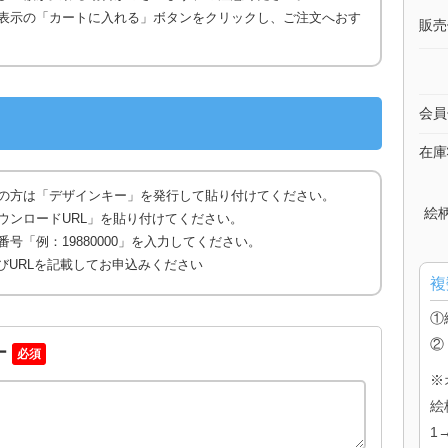
表示の「カートに入れる」ボタンをクリックし、ご注文へおす
販売
会員
在庫
の方は「デザインキー」を発行して貼り付けてください。
絵
ウンロードURL」を貼り付けてください。
号「例：19880000」を入力してください。
びURLを記載してお申込みください
複
①
②
ー
必須
※
絵
1