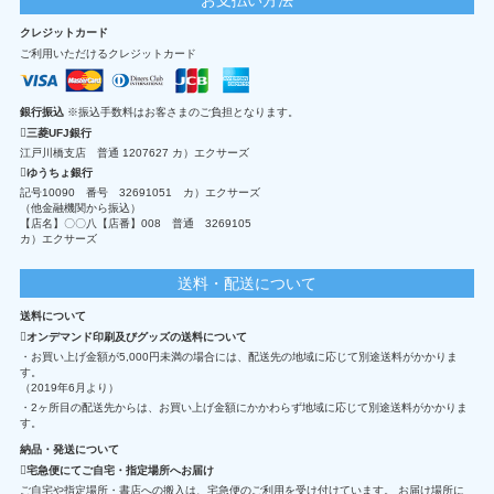
クレジットカード
ご利用いただけるクレジットカード
銀行振込
※振込手数料はお客さまのご負担となります。
三菱UFJ銀行
江戸川橋支店 普通 1207627 カ）エクサーズ
ゆうちょ銀行
記号10090 番号 32691051 カ）エクサーズ
（他金融機関から振込）
【店名】〇〇八【店番】008 普通 3269105
カ）エクサーズ
送料・配送について
送料について
オンデマンド印刷及びグッズの送料について
・お買い上げ金額が5,000円未満の場合には、配送先の地域に応じて別途送料がかかりま
す。
（2019年6月より）
・2ヶ所目の配送先からは、お買い上げ金額にかかわらず地域に応じて別途送料がかかりま
す。
納品・発送について
宅急便にてご自宅・指定場所へお届け
ご自宅や指定場所・書店への搬入は、宅急便のご利用を受け付けています。 お届け場所に