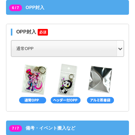
OPP封入
6 / 7
OPP封入
必須
備考・イベント搬入など
7 / 7