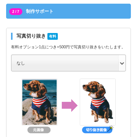
制作サポート
2 / 7
写真切り抜き
有料
有料オプション1点につき+500円で写真切り抜きをいたします。