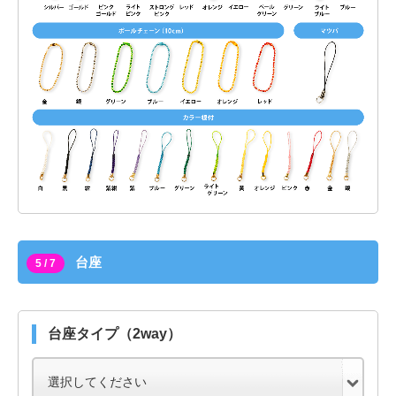
台座
5 / 7
台座タイプ（2way）