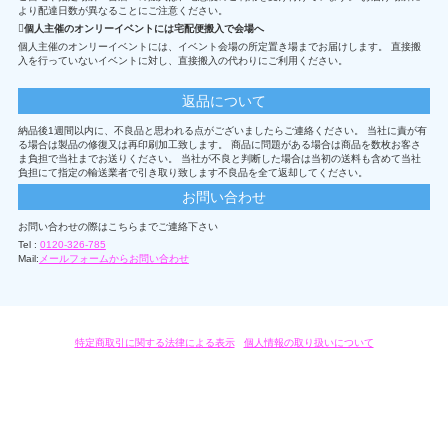
より配達日数が異なることにご注意ください。
個人主催のオンリーイベントには宅配便搬入で会場へ
個人主催のオンリーイベントには、イベント会場の所定置き場までお届けします。 直接搬
入を行っていないイベントに対し、直接搬入の代わりにご利用ください。
返品について
納品後1週間以内に、不良品と思われる点がございましたらご連絡ください。 当社に責が有
る場合は製品の修復又は再印刷加工致します。 商品に問題がある場合は商品を数枚お客さ
ま負担で当社までお送りください。 当社が不良と判断した場合は当初の送料も含めて当社
負担にて指定の輸送業者で引き取り致します不良品を全て返却してください。
お問い合わせ
お問い合わせの際はこちらまでご連絡下さい
Tel :
0120-326-785
Mail:
メールフォームからお問い合わせ
特定商取引に関する法律による表示
/
個人情報の取り扱いについて
オリジナルグッズ・OEM製作はモノラボ・ファクトリーにおまかせください。
Copyright c 2004-2019 KYOYU-ONDEMAND. All Rights Reserved.