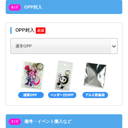
OPP封入
6 / 7
OPP封入
必須
備考・イベント搬入など
7 / 7