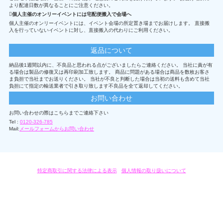
より配達日数が異なることにご注意ください。
個人主催のオンリーイベントには宅配便搬入で会場へ
個人主催のオンリーイベントには、イベント会場の所定置き場までお届けします。 直接搬
入を行っていないイベントに対し、直接搬入の代わりにご利用ください。
返品について
納品後1週間以内に、不良品と思われる点がございましたらご連絡ください。 当社に責が有
る場合は製品の修復又は再印刷加工致します。 商品に問題がある場合は商品を数枚お客さ
ま負担で当社までお送りください。 当社が不良と判断した場合は当初の送料も含めて当社
負担にて指定の輸送業者で引き取り致します不良品を全て返却してください。
お問い合わせ
お問い合わせの際はこちらまでご連絡下さい
Tel :
0120-326-785
Mail:
メールフォームからお問い合わせ
特定商取引に関する法律による表示
/
個人情報の取り扱いについて
オリジナルグッズ・OEM製作はモノラボ・ファクトリーにおまかせください。
Copyright c 2004-2019 KYOYU-ONDEMAND. All Rights Reserved.