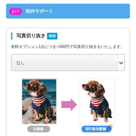
制作サポート
2 / 7
写真切り抜き
有料
有料オプション1点につき+500円で写真切り抜きをいたします。