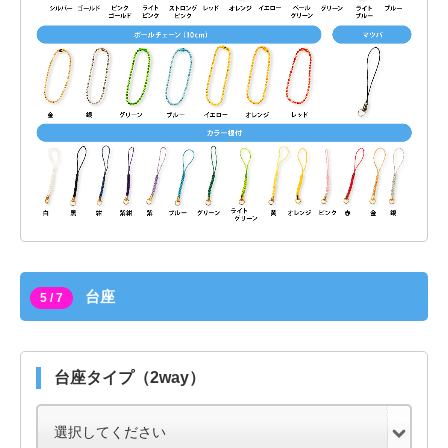
台座
5 / 7
台座タイプ（2way）