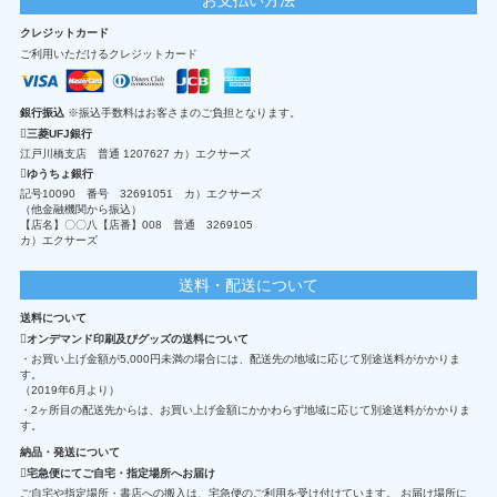
クレジットカード
ご利用いただけるクレジットカード
銀行振込
※振込手数料はお客さまのご負担となります。
三菱UFJ銀行
江戸川橋支店 普通 1207627 カ）エクサーズ
ゆうちょ銀行
記号10090 番号 32691051 カ）エクサーズ
（他金融機関から振込）
【店名】〇〇八【店番】008 普通 3269105
カ）エクサーズ
送料・配送について
送料について
オンデマンド印刷及びグッズの送料について
・お買い上げ金額が5,000円未満の場合には、配送先の地域に応じて別途送料がかかりま
す。
（2019年6月より）
・2ヶ所目の配送先からは、お買い上げ金額にかかわらず地域に応じて別途送料がかかりま
す。
納品・発送について
宅急便にてご自宅・指定場所へお届け
ご自宅や指定場所・書店への搬入は、宅急便のご利用を受け付けています。 お届け場所に