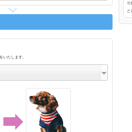
※
と
きをいたします。