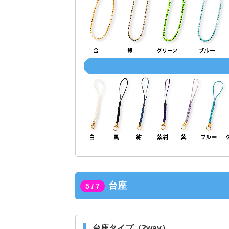
台座
5 / 7
台座タイプ（2way）