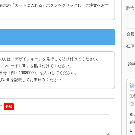
表示の「カートに入れる」ボタンをクリックし、ご注文へおす
販売
会員
在庫
の方は「デザインキー」を発行して貼り付けてください。
絵
ウンロードURL」を貼り付けてください。
号「例：19880000」を入力してください。
びURLを記載してお申込みください
複
①
②
ー
必須
※
絵
1