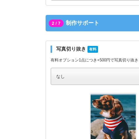
制作サポート
2 / 7
写真切り抜き
有料
有料オプション1点につき+500円で写真切り抜