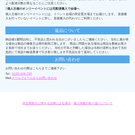
より配達日数が異なることにご注意ください。
個人主催のオンリーイベントには宅配便搬入で会場へ
個人主催のオンリーイベントには、イベント会場の所定置き場までお届けします。 直接搬
入を行っていないイベントに対し、直接搬入の代わりにご利用ください。
返品について
納品後1週間以内に、不良品と思われる点がございましたらご連絡ください。 当社に責が有
る場合は製品の修復又は再印刷加工致します。 商品に問題がある場合は商品を数枚お客さ
ま負担で当社までお送りください。 当社が不良と判断した場合は当初の送料も含めて当社
負担にて指定の輸送業者で引き取り致します不良品を全て返却してください。
お問い合わせ
お問い合わせの際はこちらまでご連絡下さい
Tel :
0120-326-785
Mail:
メールフォームからお問い合わせ
特定商取引に関する法律による表示
/
個人情報の取り扱いについて
オリジナルグッズ・OEM製作はモノラボ・ファクトリーにおまかせください。
Copyright c 2004-2019 KYOYU-ONDEMAND. All Rights Reserved.