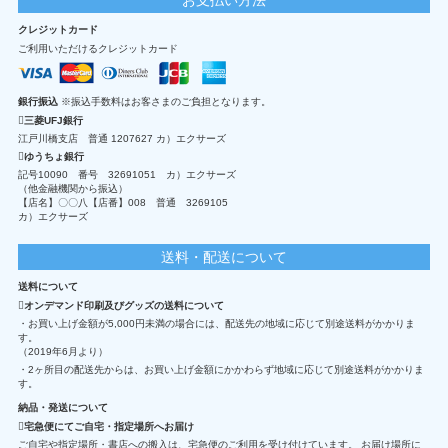
クレジットカード
ご利用いただけるクレジットカード
銀行振込
※振込手数料はお客さまのご負担となります。
三菱UFJ銀行
江戸川橋支店 普通 1207627 カ）エクサーズ
ゆうちょ銀行
記号10090 番号 32691051 カ）エクサーズ
（他金融機関から振込）
【店名】〇〇八【店番】008 普通 3269105
カ）エクサーズ
送料・配送について
送料について
オンデマンド印刷及びグッズの送料について
・お買い上げ金額が5,000円未満の場合には、配送先の地域に応じて別途送料がかかりま
す。
（2019年6月より）
・2ヶ所目の配送先からは、お買い上げ金額にかかわらず地域に応じて別途送料がかかりま
す。
納品・発送について
宅急便にてご自宅・指定場所へお届け
ご自宅や指定場所・書店への搬入は、宅急便のご利用を受け付けています。 お届け場所に