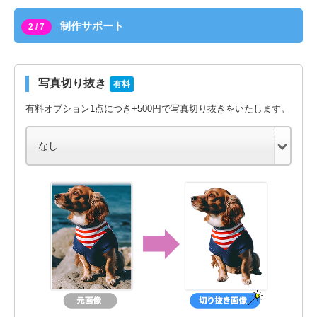
制作サポート
2 / 7
写真切り抜き
有料
有料オプション1点につき+500円で写真切り抜きをいたします。