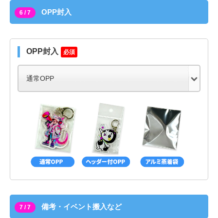
OPP封入
6 / 7
OPP封入
必須
備考・イベント搬入など
7 / 7