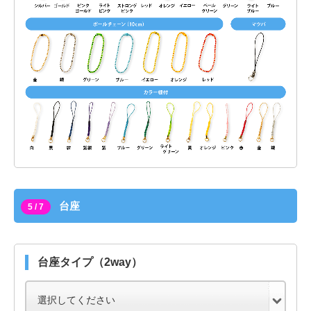
台座
5 / 7
台座タイプ（2way）