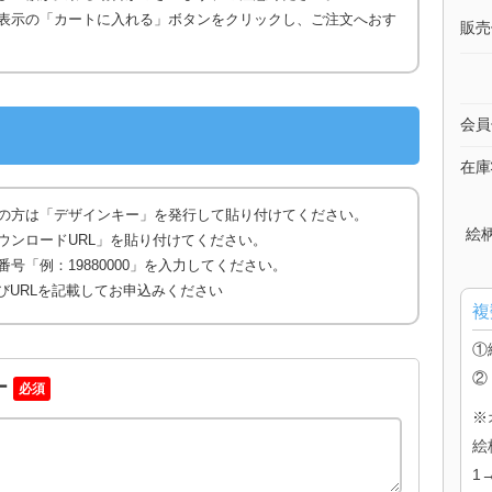
表示の「カートに入れる」ボタンをクリックし、ご注文へおす
販売
会員
在庫
の方は「デザインキー」を発行して貼り付けてください。
絵
ウンロードURL」を貼り付けてください。
号「例：19880000」を入力してください。
びURLを記載してお申込みください
複
①
②
ー
必須
※
絵
1