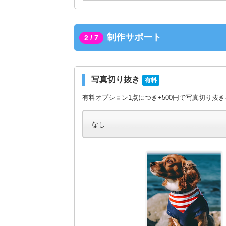
制作サポート
2 / 7
写真切り抜き
有料
有料オプション1点につき+500円で写真切り抜