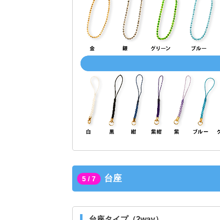
台座
5 / 7
台座タイプ（2way）