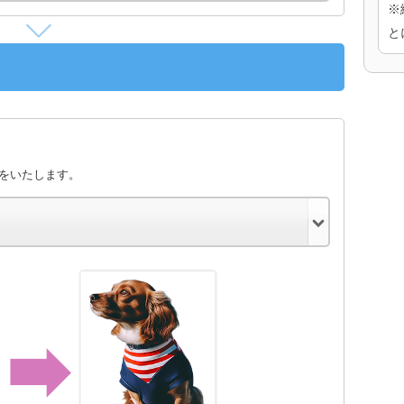
※
と
きをいたします。