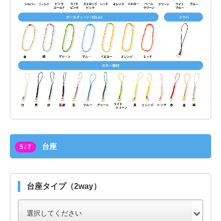
台座
5 / 7
台座タイプ（2way）