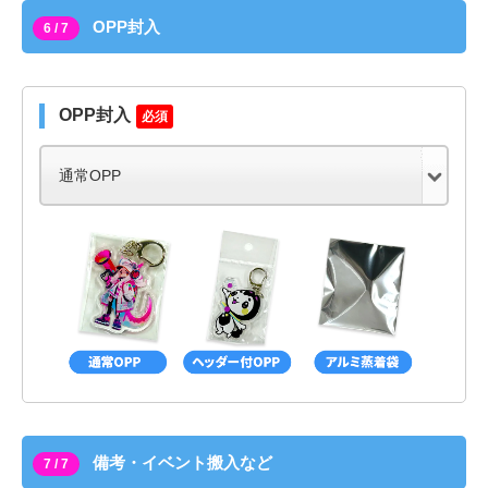
OPP封入
6 / 7
OPP封入
必須
備考・イベント搬入など
7 / 7