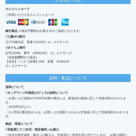
クレジットカード
ご利用いただけるクレジットカード
銀行振込
※振込手数料はお客さまのご負担となります。
三菱UFJ銀行
江戸川橋支店 普通 1207627 カ）エクサーズ
ゆうちょ銀行
記号10090 番号 32691051 カ）エクサーズ
（他金融機関から振込）
【店名】〇〇八【店番】008 普通 3269105
カ）エクサーズ
送料・配送について
送料について
オンデマンド印刷及びグッズの送料について
・お買い上げ金額が5,000円未満の場合には、配送先の地域に応じて別途送料がかかりま
す。
（2019年6月より）
・2ヶ所目の配送先からは、お買い上げ金額にかかわらず地域に応じて別途送料がかかりま
す。
納品・発送について
宅急便にてご自宅・指定場所へお届け
ご自宅や指定場所・書店への搬入は、宅急便のご利用を受け付けています。 お届け場所に