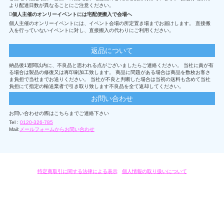
より配達日数が異なることにご注意ください。
個人主催のオンリーイベントには宅配便搬入で会場へ
個人主催のオンリーイベントには、イベント会場の所定置き場までお届けします。 直接搬
入を行っていないイベントに対し、直接搬入の代わりにご利用ください。
返品について
納品後1週間以内に、不良品と思われる点がございましたらご連絡ください。 当社に責が有
る場合は製品の修復又は再印刷加工致します。 商品に問題がある場合は商品を数枚お客さ
ま負担で当社までお送りください。 当社が不良と判断した場合は当初の送料も含めて当社
負担にて指定の輸送業者で引き取り致します不良品を全て返却してください。
お問い合わせ
お問い合わせの際はこちらまでご連絡下さい
Tel :
0120-326-785
Mail:
メールフォームからお問い合わせ
特定商取引に関する法律による表示
/
個人情報の取り扱いについて
オリジナルグッズ・OEM製作はモノラボ・ファクトリーにおまかせください。
Copyright c 2004-2019 KYOYU-ONDEMAND. All Rights Reserved.