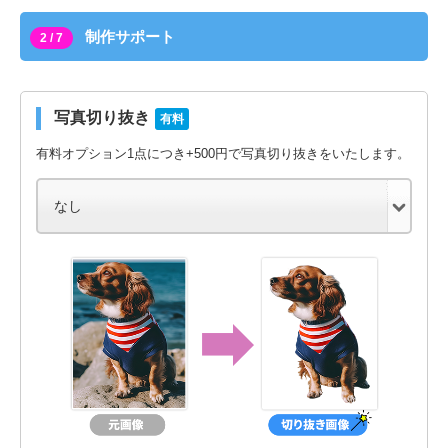
制作サポート
2 / 7
写真切り抜き
有料
有料オプション1点につき+500円で写真切り抜きをいたします。