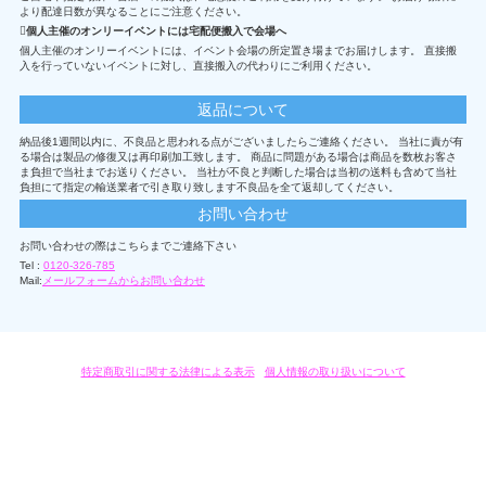
より配達日数が異なることにご注意ください。
個人主催のオンリーイベントには宅配便搬入で会場へ
個人主催のオンリーイベントには、イベント会場の所定置き場までお届けします。 直接搬
入を行っていないイベントに対し、直接搬入の代わりにご利用ください。
返品について
納品後1週間以内に、不良品と思われる点がございましたらご連絡ください。 当社に責が有
る場合は製品の修復又は再印刷加工致します。 商品に問題がある場合は商品を数枚お客さ
ま負担で当社までお送りください。 当社が不良と判断した場合は当初の送料も含めて当社
負担にて指定の輸送業者で引き取り致します不良品を全て返却してください。
お問い合わせ
お問い合わせの際はこちらまでご連絡下さい
Tel :
0120-326-785
Mail:
メールフォームからお問い合わせ
特定商取引に関する法律による表示
/
個人情報の取り扱いについて
オリジナルグッズ・OEM製作はモノラボ・ファクトリーにおまかせください。
Copyright c 2004-2019 KYOYU-ONDEMAND. All Rights Reserved.