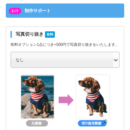
制作サポート
2 / 7
写真切り抜き
有料
有料オプション1点につき+500円で写真切り抜きをいたします。