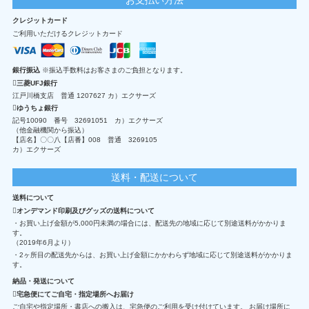
クレジットカード
ご利用いただけるクレジットカード
銀行振込
※振込手数料はお客さまのご負担となります。
三菱UFJ銀行
江戸川橋支店 普通 1207627 カ）エクサーズ
ゆうちょ銀行
記号10090 番号 32691051 カ）エクサーズ
（他金融機関から振込）
【店名】〇〇八【店番】008 普通 3269105
カ）エクサーズ
送料・配送について
送料について
オンデマンド印刷及びグッズの送料について
・お買い上げ金額が5,000円未満の場合には、配送先の地域に応じて別途送料がかかりま
す。
（2019年6月より）
・2ヶ所目の配送先からは、お買い上げ金額にかかわらず地域に応じて別途送料がかかりま
す。
納品・発送について
宅急便にてご自宅・指定場所へお届け
ご自宅や指定場所・書店への搬入は、宅急便のご利用を受け付けています。 お届け場所に