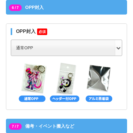
OPP封入
6 / 7
OPP封入
必須
備考・イベント搬入など
7 / 7