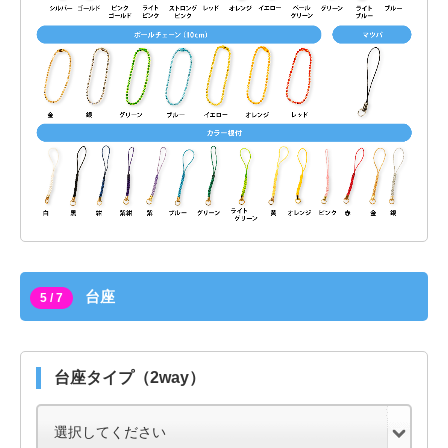
台座
5 / 7
台座タイプ（2way）