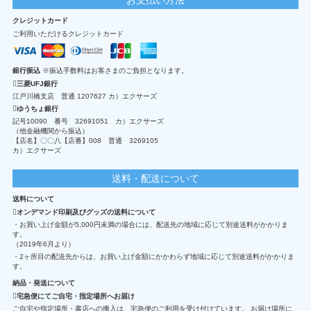
クレジットカード
ご利用いただけるクレジットカード
銀行振込
※振込手数料はお客さまのご負担となります。
三菱UFJ銀行
江戸川橋支店 普通 1207627 カ）エクサーズ
ゆうちょ銀行
記号10090 番号 32691051 カ）エクサーズ
（他金融機関から振込）
【店名】〇〇八【店番】008 普通 3269105
カ）エクサーズ
送料・配送について
送料について
オンデマンド印刷及びグッズの送料について
・お買い上げ金額が5,000円未満の場合には、配送先の地域に応じて別途送料がかかりま
す。
（2019年6月より）
・2ヶ所目の配送先からは、お買い上げ金額にかかわらず地域に応じて別途送料がかかりま
す。
納品・発送について
宅急便にてご自宅・指定場所へお届け
ご自宅や指定場所・書店への搬入は、宅急便のご利用を受け付けています。 お届け場所に