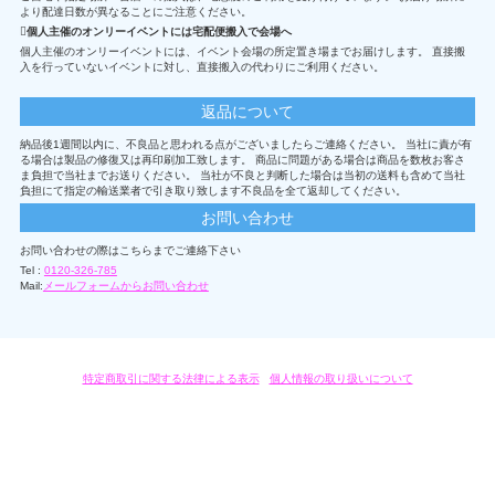
より配達日数が異なることにご注意ください。
個人主催のオンリーイベントには宅配便搬入で会場へ
個人主催のオンリーイベントには、イベント会場の所定置き場までお届けします。 直接搬
入を行っていないイベントに対し、直接搬入の代わりにご利用ください。
返品について
納品後1週間以内に、不良品と思われる点がございましたらご連絡ください。 当社に責が有
る場合は製品の修復又は再印刷加工致します。 商品に問題がある場合は商品を数枚お客さ
ま負担で当社までお送りください。 当社が不良と判断した場合は当初の送料も含めて当社
負担にて指定の輸送業者で引き取り致します不良品を全て返却してください。
お問い合わせ
お問い合わせの際はこちらまでご連絡下さい
Tel :
0120-326-785
Mail:
メールフォームからお問い合わせ
特定商取引に関する法律による表示
/
個人情報の取り扱いについて
オリジナルグッズ・OEM製作はモノラボ・ファクトリーにおまかせください。
Copyright c 2004-2019 KYOYU-ONDEMAND. All Rights Reserved.