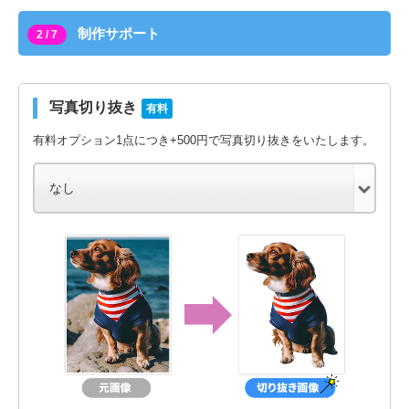
制作サポート
2 / 7
写真切り抜き
有料
有料オプション1点につき+500円で写真切り抜きをいたします。