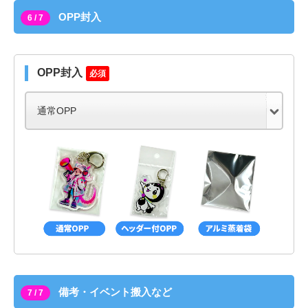
OPP封入
6 / 7
OPP封入
必須
備考・イベント搬入など
7 / 7