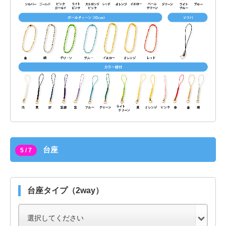
台座
5 / 7
台座タイプ（2way）