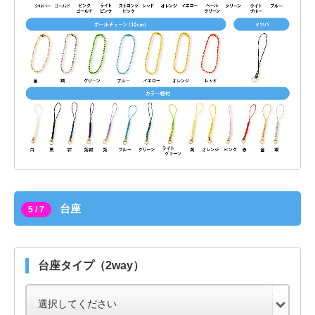
台座
5 / 7
台座タイプ（2way）