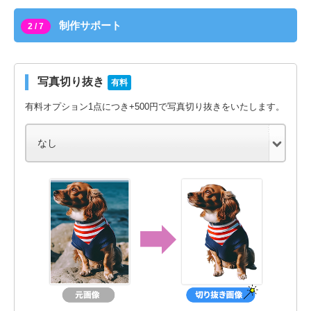
制作サポート
2 / 7
写真切り抜き
有料
有料オプション1点につき+500円で写真切り抜きをいたします。