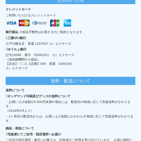
クレジットカード
ご利用いただけるクレジットカード
銀行振込
※振込手数料はお客さまのご負担となります。
三菱UFJ銀行
江戸川橋支店 普通 1207627 カ）エクサーズ
ゆうちょ銀行
記号10090 番号 32691051 カ）エクサーズ
（他金融機関から振込）
【店名】〇〇八【店番】008 普通 3269105
カ）エクサーズ
送料・配送について
送料について
オンデマンド印刷及びグッズの送料について
・お買い上げ金額が5,000円未満の場合には、配送先の地域に応じて別途送料がかかりま
す。
（2019年6月より）
・2ヶ所目の配送先からは、お買い上げ金額にかかわらず地域に応じて別途送料がかかりま
す。
納品・発送について
宅急便にてご自宅・指定場所へお届け
ご自宅や指定場所・書店への搬入は、宅急便のご利用を受け付けています。 お届け場所に