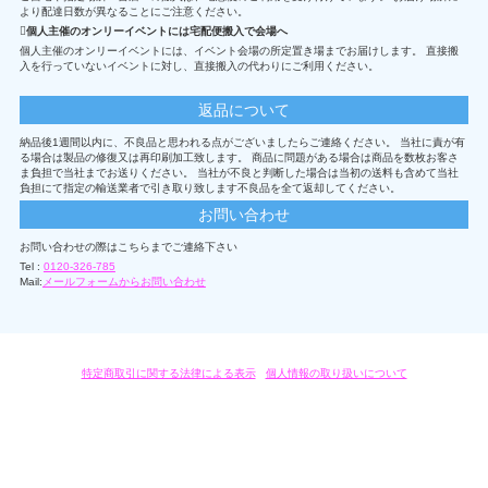
より配達日数が異なることにご注意ください。
個人主催のオンリーイベントには宅配便搬入で会場へ
個人主催のオンリーイベントには、イベント会場の所定置き場までお届けします。 直接搬
入を行っていないイベントに対し、直接搬入の代わりにご利用ください。
返品について
納品後1週間以内に、不良品と思われる点がございましたらご連絡ください。 当社に責が有
る場合は製品の修復又は再印刷加工致します。 商品に問題がある場合は商品を数枚お客さ
ま負担で当社までお送りください。 当社が不良と判断した場合は当初の送料も含めて当社
負担にて指定の輸送業者で引き取り致します不良品を全て返却してください。
お問い合わせ
お問い合わせの際はこちらまでご連絡下さい
Tel :
0120-326-785
Mail:
メールフォームからお問い合わせ
特定商取引に関する法律による表示
/
個人情報の取り扱いについて
オリジナルグッズ・OEM製作はモノラボ・ファクトリーにおまかせください。
Copyright c 2004-2019 KYOYU-ONDEMAND. All Rights Reserved.