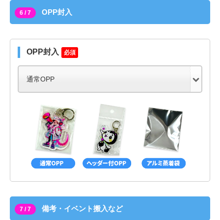
OPP封入
6 / 7
OPP封入
必須
備考・イベント搬入など
7 / 7