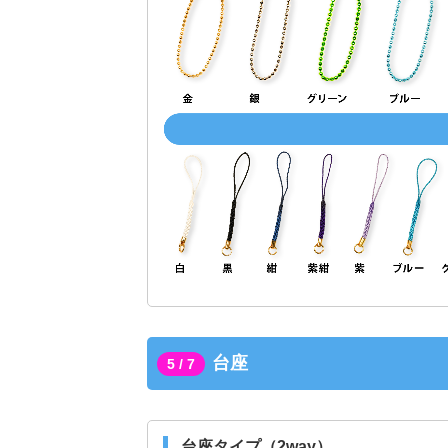
台座
5 / 7
台座タイプ（2way）