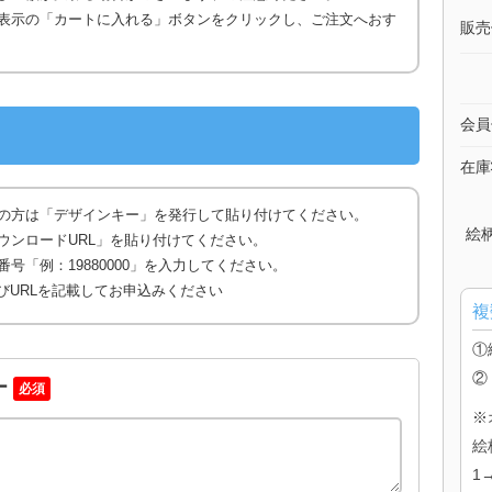
表示の「カートに入れる」ボタンをクリックし、ご注文へおす
販売
会員
在庫
の方は「デザインキー」を発行して貼り付けてください。
絵
ウンロードURL」を貼り付けてください。
号「例：19880000」を入力してください。
びURLを記載してお申込みください
複
①
②
ー
必須
※
絵
1