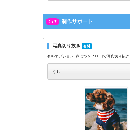
制作サポート
2 / 7
写真切り抜き
有料
有料オプション1点につき+500円で写真切り抜