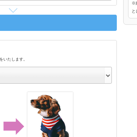
※
と
きをいたします。