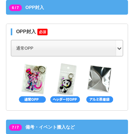
OPP封入
6 / 7
OPP封入
必須
備考・イベント搬入など
7 / 7