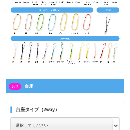
台座
5 / 7
台座タイプ（2way）