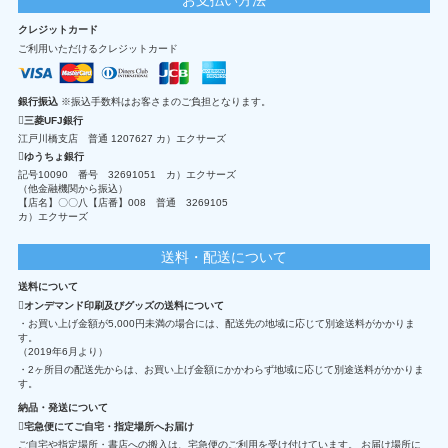
クレジットカード
ご利用いただけるクレジットカード
銀行振込
※振込手数料はお客さまのご負担となります。
三菱UFJ銀行
江戸川橋支店 普通 1207627 カ）エクサーズ
ゆうちょ銀行
記号10090 番号 32691051 カ）エクサーズ
（他金融機関から振込）
【店名】〇〇八【店番】008 普通 3269105
カ）エクサーズ
送料・配送について
送料について
オンデマンド印刷及びグッズの送料について
・お買い上げ金額が5,000円未満の場合には、配送先の地域に応じて別途送料がかかりま
す。
（2019年6月より）
・2ヶ所目の配送先からは、お買い上げ金額にかかわらず地域に応じて別途送料がかかりま
す。
納品・発送について
宅急便にてご自宅・指定場所へお届け
ご自宅や指定場所・書店への搬入は、宅急便のご利用を受け付けています。 お届け場所に