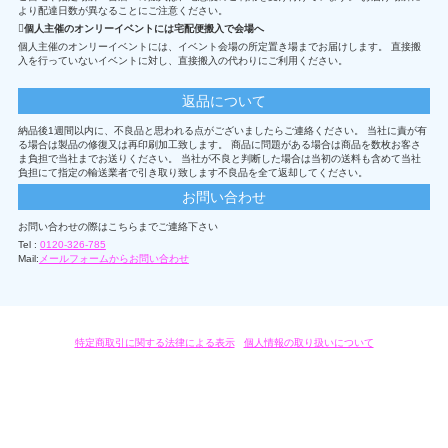
より配達日数が異なることにご注意ください。
個人主催のオンリーイベントには宅配便搬入で会場へ
個人主催のオンリーイベントには、イベント会場の所定置き場までお届けします。 直接搬
入を行っていないイベントに対し、直接搬入の代わりにご利用ください。
返品について
納品後1週間以内に、不良品と思われる点がございましたらご連絡ください。 当社に責が有
る場合は製品の修復又は再印刷加工致します。 商品に問題がある場合は商品を数枚お客さ
ま負担で当社までお送りください。 当社が不良と判断した場合は当初の送料も含めて当社
負担にて指定の輸送業者で引き取り致します不良品を全て返却してください。
お問い合わせ
お問い合わせの際はこちらまでご連絡下さい
Tel :
0120-326-785
Mail:
メールフォームからお問い合わせ
特定商取引に関する法律による表示
/
個人情報の取り扱いについて
オリジナルグッズ・OEM製作はモノラボ・ファクトリーにおまかせください。
Copyright c 2004-2019 KYOYU-ONDEMAND. All Rights Reserved.