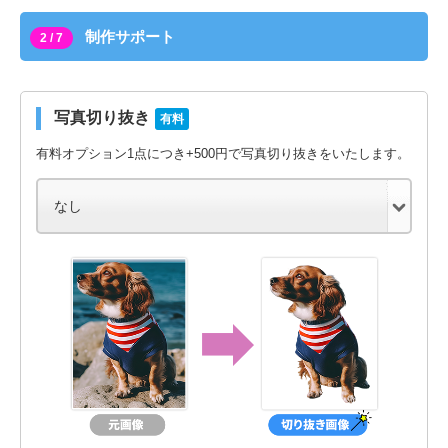
制作サポート
2 / 7
写真切り抜き
有料
有料オプション1点につき+500円で写真切り抜きをいたします。