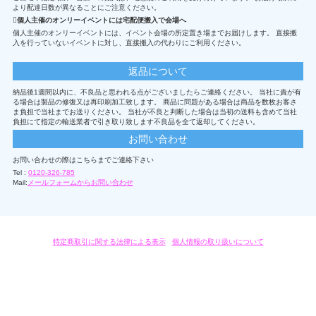
より配達日数が異なることにご注意ください。
個人主催のオンリーイベントには宅配便搬入で会場へ
個人主催のオンリーイベントには、イベント会場の所定置き場までお届けします。 直接搬
入を行っていないイベントに対し、直接搬入の代わりにご利用ください。
返品について
納品後1週間以内に、不良品と思われる点がございましたらご連絡ください。 当社に責が有
る場合は製品の修復又は再印刷加工致します。 商品に問題がある場合は商品を数枚お客さ
ま負担で当社までお送りください。 当社が不良と判断した場合は当初の送料も含めて当社
負担にて指定の輸送業者で引き取り致します不良品を全て返却してください。
お問い合わせ
お問い合わせの際はこちらまでご連絡下さい
Tel :
0120-326-785
Mail:
メールフォームからお問い合わせ
特定商取引に関する法律による表示
/
個人情報の取り扱いについて
オリジナルグッズ・OEM製作はモノラボ・ファクトリーにおまかせください。
Copyright c 2004-2019 KYOYU-ONDEMAND. All Rights Reserved.