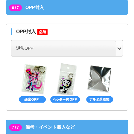
OPP封入
6 / 7
OPP封入
必須
備考・イベント搬入など
7 / 7