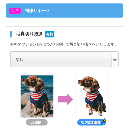
制作サポート
2 / 7
写真切り抜き
有料
有料オプション1点につき+500円で写真切り抜きをいたします。