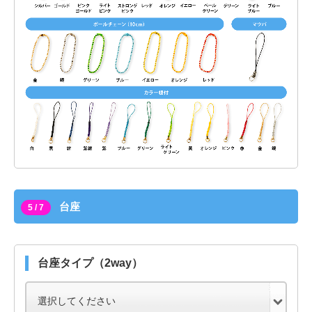
台座
5 / 7
台座タイプ（2way）