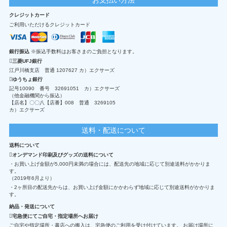
クレジットカード
ご利用いただけるクレジットカード
銀行振込
※振込手数料はお客さまのご負担となります。
三菱UFJ銀行
江戸川橋支店 普通 1207627 カ）エクサーズ
ゆうちょ銀行
記号10090 番号 32691051 カ）エクサーズ
（他金融機関から振込）
【店名】〇〇八【店番】008 普通 3269105
カ）エクサーズ
送料・配送について
送料について
オンデマンド印刷及びグッズの送料について
・お買い上げ金額が5,000円未満の場合には、配送先の地域に応じて別途送料がかかりま
す。
（2019年6月より）
・2ヶ所目の配送先からは、お買い上げ金額にかかわらず地域に応じて別途送料がかかりま
す。
納品・発送について
宅急便にてご自宅・指定場所へお届け
ご自宅や指定場所・書店への搬入は、宅急便のご利用を受け付けています。 お届け場所に