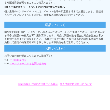
より配達日数が異なることにご注意ください。
個人主催のオンリーイベントには宅配便搬入で会場へ
個人主催のオンリーイベントには、イベント会場の所定置き場までお届けします。 直接搬
入を行っていないイベントに対し、直接搬入の代わりにご利用ください。
返品について
納品後1週間以内に、不良品と思われる点がございましたらご連絡ください。 当社に責が有
る場合は製品の修復又は再印刷加工致します。 商品に問題がある場合は商品を数枚お客さ
ま負担で当社までお送りください。 当社が不良と判断した場合は当初の送料も含めて当社
負担にて指定の輸送業者で引き取り致します不良品を全て返却してください。
お問い合わせ
お問い合わせの際はこちらまでご連絡下さい
Tel :
0120-326-785
Mail:
メールフォームからお問い合わせ
特定商取引に関する法律による表示
/
個人情報の取り扱いについて
オリジナルグッズ・OEM製作はモノラボ・ファクトリーにおまかせください。
Copyright c 2004-2019 KYOYU-ONDEMAND. All Rights Reserved.