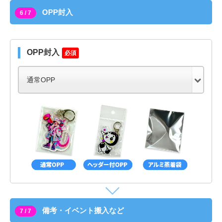
OPP封入
6 / 7
OPP封入
必須
備考・イベント搬入など
7 / 7