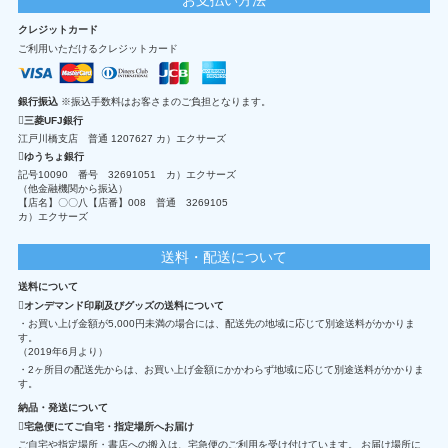
クレジットカード
ご利用いただけるクレジットカード
銀行振込
※振込手数料はお客さまのご負担となります。
三菱UFJ銀行
江戸川橋支店 普通 1207627 カ）エクサーズ
ゆうちょ銀行
記号10090 番号 32691051 カ）エクサーズ
（他金融機関から振込）
【店名】〇〇八【店番】008 普通 3269105
カ）エクサーズ
送料・配送について
送料について
オンデマンド印刷及びグッズの送料について
・お買い上げ金額が5,000円未満の場合には、配送先の地域に応じて別途送料がかかりま
す。
（2019年6月より）
・2ヶ所目の配送先からは、お買い上げ金額にかかわらず地域に応じて別途送料がかかりま
す。
納品・発送について
宅急便にてご自宅・指定場所へお届け
ご自宅や指定場所・書店への搬入は、宅急便のご利用を受け付けています。 お届け場所に