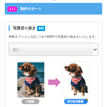
制作サポート
2 / 7
写真切り抜き
有料
有料オプション1点につき+500円で写真切り抜きをいたします。