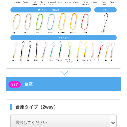
台座
5 / 7
台座タイプ（2way）