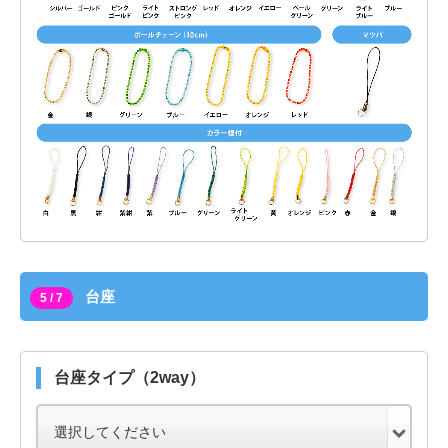
台座
5 / 7
台座タイプ（2way）