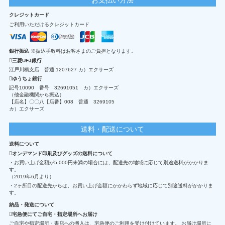
クレジットカード
ご利用いただけるクレジットカード
銀行振込
※振込手数料はお客さまのご負担となります。
三菱UFJ銀行
江戸川橋支店 普通 1207627 カ）エクサーズ
ゆうちょ銀行
記号10090 番号 32691051 カ）エクサーズ
（他金融機関から振込）
【店名】〇〇八【店番】008 普通 3269105
カ）エクサーズ
送料・配送について
送料について
オンデマンド印刷及びグッズの送料について
・お買い上げ金額が5,000円未満の場合には、配送先の地域に応じて別途送料がかかりま
す。
（2019年6月より）
・2ヶ所目の配送先からは、お買い上げ金額にかかわらず地域に応じて別途送料がかかりま
す。
納品・発送について
宅急便にてご自宅・指定場所へお届け
ご自宅や指定場所・書店への搬入は、宅急便のご利用を受け付けています。 お届け場所に