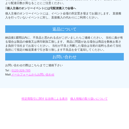
より配達日数が異なることにご注意ください。
個人主催のオンリーイベントには宅配便搬入で会場へ
個人主催のオンリーイベントには、イベント会場の所定置き場までお届けします。 直接搬
入を行っていないイベントに対し、直接搬入の代わりにご利用ください。
返品について
納品後1週間以内に、不良品と思われる点がございましたらご連絡ください。 当社に責が有
る場合は製品の修復又は再印刷加工致します。 商品に問題がある場合は商品を数枚お客さ
ま負担で当社までお送りください。 当社が不良と判断した場合は当初の送料も含めて当社
負担にて指定の輸送業者で引き取り致します不良品を全て返却してください。
お問い合わせ
お問い合わせの際はこちらまでご連絡下さい
Tel :
0120-326-785
Mail:
メールフォームからお問い合わせ
特定商取引に関する法律による表示
/
個人情報の取り扱いについて
オリジナルグッズ・OEM製作はモノラボ・ファクトリーにおまかせください。
Copyright c 2004-2019 KYOYU-ONDEMAND. All Rights Reserved.