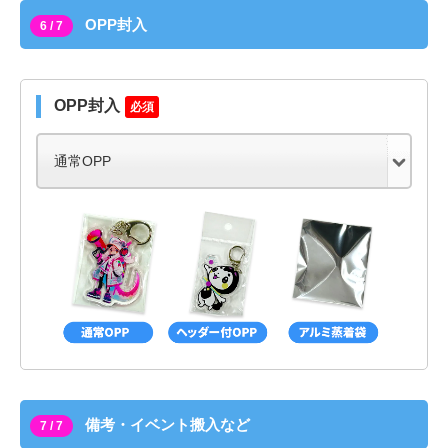
OPP封入
6 / 7
OPP封入
必須
備考・イベント搬入など
7 / 7