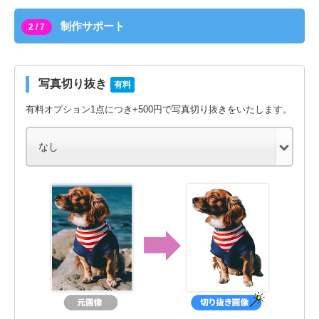
制作サポート
2 / 7
写真切り抜き
有料
有料オプション1点につき+500円で写真切り抜きをいたします。