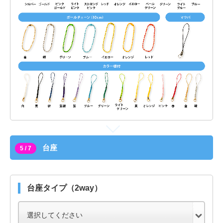
台座
5 / 7
台座タイプ（2way）