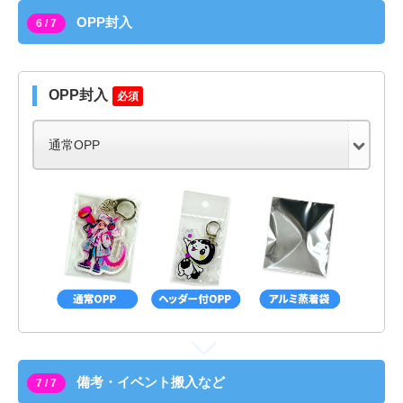
OPP封入
6 / 7
OPP封入
必須
備考・イベント搬入など
7 / 7