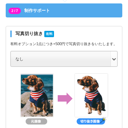
制作サポート
2 / 7
写真切り抜き
有料
有料オプション1点につき+500円で写真切り抜きをいたします。