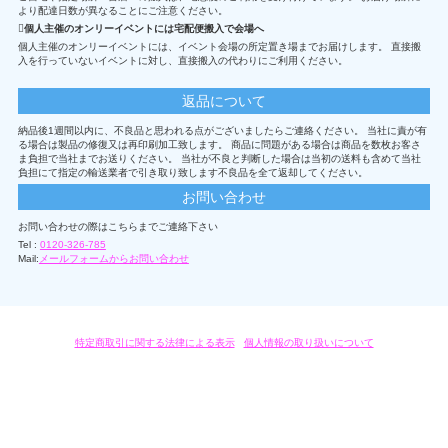
より配達日数が異なることにご注意ください。
個人主催のオンリーイベントには宅配便搬入で会場へ
個人主催のオンリーイベントには、イベント会場の所定置き場までお届けします。 直接搬
入を行っていないイベントに対し、直接搬入の代わりにご利用ください。
返品について
納品後1週間以内に、不良品と思われる点がございましたらご連絡ください。 当社に責が有
る場合は製品の修復又は再印刷加工致します。 商品に問題がある場合は商品を数枚お客さ
ま負担で当社までお送りください。 当社が不良と判断した場合は当初の送料も含めて当社
負担にて指定の輸送業者で引き取り致します不良品を全て返却してください。
お問い合わせ
お問い合わせの際はこちらまでご連絡下さい
Tel :
0120-326-785
Mail:
メールフォームからお問い合わせ
特定商取引に関する法律による表示
/
個人情報の取り扱いについて
オリジナルグッズ・OEM製作はモノラボ・ファクトリーにおまかせください。
Copyright c 2004-2019 KYOYU-ONDEMAND. All Rights Reserved.