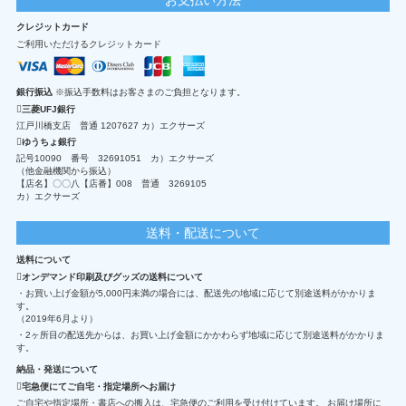
クレジットカード
ご利用いただけるクレジットカード
銀行振込
※振込手数料はお客さまのご負担となります。
三菱UFJ銀行
江戸川橋支店 普通 1207627 カ）エクサーズ
ゆうちょ銀行
記号10090 番号 32691051 カ）エクサーズ
（他金融機関から振込）
【店名】〇〇八【店番】008 普通 3269105
カ）エクサーズ
送料・配送について
送料について
オンデマンド印刷及びグッズの送料について
・お買い上げ金額が5,000円未満の場合には、配送先の地域に応じて別途送料がかかりま
す。
（2019年6月より）
・2ヶ所目の配送先からは、お買い上げ金額にかかわらず地域に応じて別途送料がかかりま
す。
納品・発送について
宅急便にてご自宅・指定場所へお届け
ご自宅や指定場所・書店への搬入は、宅急便のご利用を受け付けています。 お届け場所に