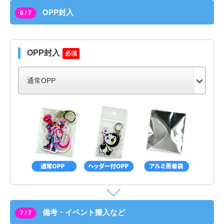
OPP封入
6 / 7
OPP封入
必須
備考・イベント搬入など
7 / 7