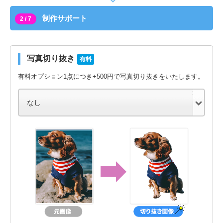
制作サポート
2 / 7
写真切り抜き
有料
有料オプション1点につき+500円で写真切り抜きをいたします。