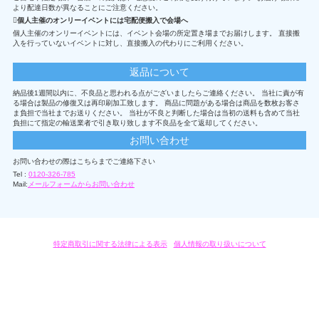
より配達日数が異なることにご注意ください。
個人主催のオンリーイベントには宅配便搬入で会場へ
個人主催のオンリーイベントには、イベント会場の所定置き場までお届けします。 直接搬
入を行っていないイベントに対し、直接搬入の代わりにご利用ください。
返品について
納品後1週間以内に、不良品と思われる点がございましたらご連絡ください。 当社に責が有
る場合は製品の修復又は再印刷加工致します。 商品に問題がある場合は商品を数枚お客さ
ま負担で当社までお送りください。 当社が不良と判断した場合は当初の送料も含めて当社
負担にて指定の輸送業者で引き取り致します不良品を全て返却してください。
お問い合わせ
お問い合わせの際はこちらまでご連絡下さい
Tel :
0120-326-785
Mail:
メールフォームからお問い合わせ
特定商取引に関する法律による表示
/
個人情報の取り扱いについて
オリジナルグッズ・OEM製作はモノラボ・ファクトリーにおまかせください。
Copyright c 2004-2019 KYOYU-ONDEMAND. All Rights Reserved.