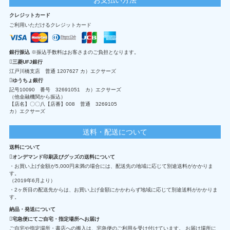
クレジットカード
ご利用いただけるクレジットカード
銀行振込
※振込手数料はお客さまのご負担となります。
三菱UFJ銀行
江戸川橋支店 普通 1207627 カ）エクサーズ
ゆうちょ銀行
記号10090 番号 32691051 カ）エクサーズ
（他金融機関から振込）
【店名】〇〇八【店番】008 普通 3269105
カ）エクサーズ
送料・配送について
送料について
オンデマンド印刷及びグッズの送料について
・お買い上げ金額が5,000円未満の場合には、配送先の地域に応じて別途送料がかかりま
す。
（2019年6月より）
・2ヶ所目の配送先からは、お買い上げ金額にかかわらず地域に応じて別途送料がかかりま
す。
納品・発送について
宅急便にてご自宅・指定場所へお届け
ご自宅や指定場所・書店への搬入は、宅急便のご利用を受け付けています。 お届け場所に