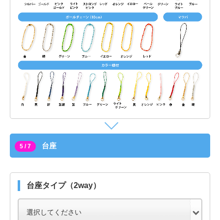
台座
5 / 7
台座タイプ（2way）