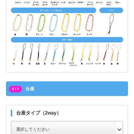
台座
5 / 7
台座タイプ（2way）