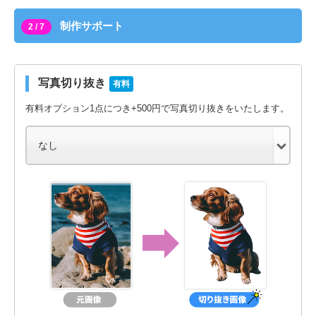
制作サポート
2 / 7
写真切り抜き
有料
有料オプション1点につき+500円で写真切り抜きをいたします。