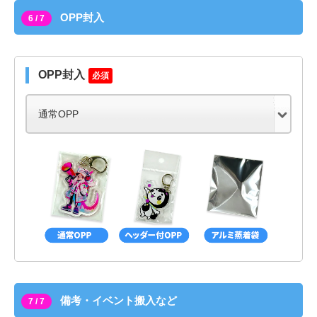
OPP封入
6 / 7
OPP封入
必須
備考・イベント搬入など
7 / 7