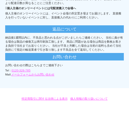
より配達日数が異なることにご注意ください。
個人主催のオンリーイベントには宅配便搬入で会場へ
個人主催のオンリーイベントには、イベント会場の所定置き場までお届けします。 直接搬
入を行っていないイベントに対し、直接搬入の代わりにご利用ください。
返品について
納品後1週間以内に、不良品と思われる点がございましたらご連絡ください。 当社に責が有
る場合は製品の修復又は再印刷加工致します。 商品に問題がある場合は商品を数枚お客さ
ま負担で当社までお送りください。 当社が不良と判断した場合は当初の送料も含めて当社
負担にて指定の輸送業者で引き取り致します不良品を全て返却してください。
お問い合わせ
お問い合わせの際はこちらまでご連絡下さい
Tel :
0120-326-785
Mail:
メールフォームからお問い合わせ
特定商取引に関する法律による表示
/
個人情報の取り扱いについて
オリジナルグッズ・OEM製作はモノラボ・ファクトリーにおまかせください。
Copyright c 2004-2019 KYOYU-ONDEMAND. All Rights Reserved.