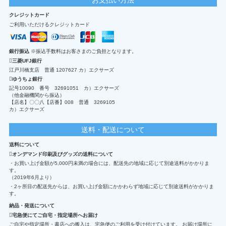
クレジットカード
ご利用いただけるクレジットカード
銀行振込
※振込手数料はお客さまのご負担となります。
三菱UFJ銀行
江戸川橋支店 普通 1207627 カ）エクサーズ
ゆうちょ銀行
記号10090 番号 32691051 カ）エクサーズ
（他金融機関から振込）
【店名】〇〇八【店番】008 普通 3269105
カ）エクサーズ
送料・配送について
送料について
オンデマンド印刷及びグッズの送料について
・お買い上げ金額が5,000円未満の場合には、配送先の地域に応じて別途送料がかかりま
す。
（2019年6月より）
・2ヶ所目の配送先からは、お買い上げ金額にかかわらず地域に応じて別途送料がかかりま
す。
納品・発送について
宅急便にてご自宅・指定場所へお届け
ご自宅や指定場所・書店への搬入は、宅急便のご利用を受け付けています。 お届け場所に