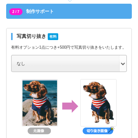
制作サポート
2 / 7
写真切り抜き
有料
有料オプション1点につき+500円で写真切り抜きをいたします。