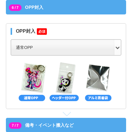
OPP封入
6 / 7
OPP封入
必須
備考・イベント搬入など
7 / 7