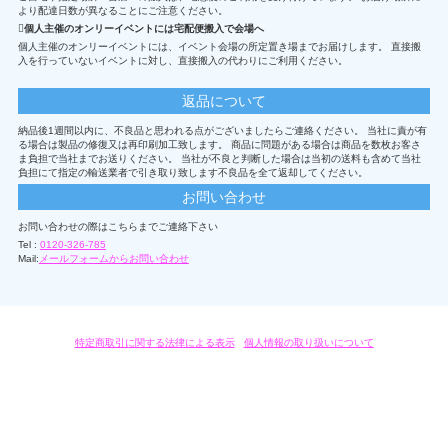
より配達日数が異なることにご注意ください。
個人主催のオンリーイベントには宅配便搬入で会場へ
個人主催のオンリーイベントには、イベント会場の所定置き場までお届けします。 直接搬
入を行っていないイベントに対し、直接搬入の代わりにご利用ください。
返品について
納品後1週間以内に、不良品と思われる点がございましたらご連絡ください。 当社に責が有
る場合は製品の修復又は再印刷加工致します。 商品に問題がある場合は商品を数枚お客さ
ま負担で当社までお送りください。 当社が不良と判断した場合は当初の送料も含めて当社
負担にて指定の輸送業者で引き取り致します不良品を全て返却してください。
お問い合わせ
お問い合わせの際はこちらまでご連絡下さい
Tel :
0120-326-785
Mail:
メールフォームからお問い合わせ
特定商取引に関する法律による表示
/
個人情報の取り扱いについて
オリジナルグッズ・OEM製作はモノラボ・ファクトリーにおまかせください。
Copyright c 2004-2019 KYOYU-ONDEMAND. All Rights Reserved.