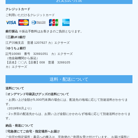
クレジットカード
ご利用いただけるクレジットカード
銀行振込
※振込手数料はお客さまのご負担となります。
三菱UFJ銀行
江戸川橋支店 普通 1207627 カ）エクサーズ
ゆうちょ銀行
記号10090 番号 32691051 カ）エクサーズ
（他金融機関から振込）
【店名】〇〇八【店番】008 普通 3269105
カ）エクサーズ
送料・配送について
送料について
オンデマンド印刷及びグッズの送料について
・お買い上げ金額が5,000円未満の場合には、配送先の地域に応じて別途送料がかかりま
す。
（2019年6月より）
・2ヶ所目の配送先からは、お買い上げ金額にかかわらず地域に応じて別途送料がかかりま
す。
納品・発送について
宅急便にてご自宅・指定場所へお届け
ご自宅や指定場所・書店への搬入は、宅急便のご利用を受け付けています。 お届け場所に