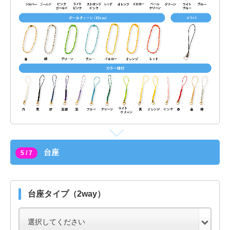
台座
5 / 7
台座タイプ（2way）