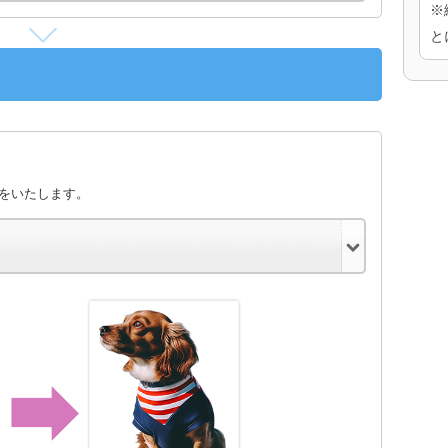
※
と
きをいたします。