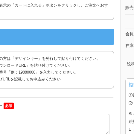
表示の「カートに入れる」ボタンをクリックし、ご注文へおす
販売
会員
在庫
の方は「デザインキー」を発行して貼り付けてください。
絵
ウンロードURL」を貼り付けてください。
号「例：19880000」を入力してください。
びURLを記載してお申込みください
複
①
②
ー
必須
※
絵
1