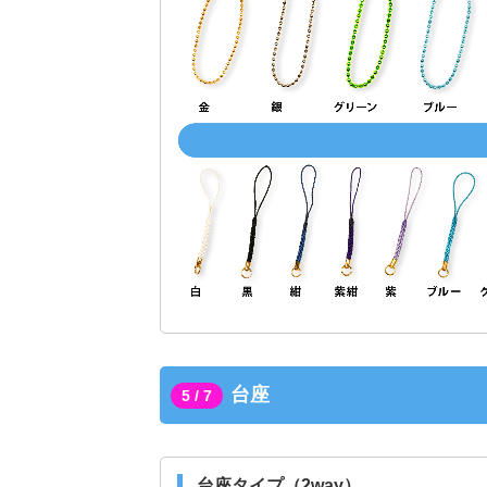
台座
5 / 7
台座タイプ（2way）