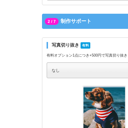
制作サポート
2 / 7
写真切り抜き
有料
有料オプション1点につき+500円で写真切り抜