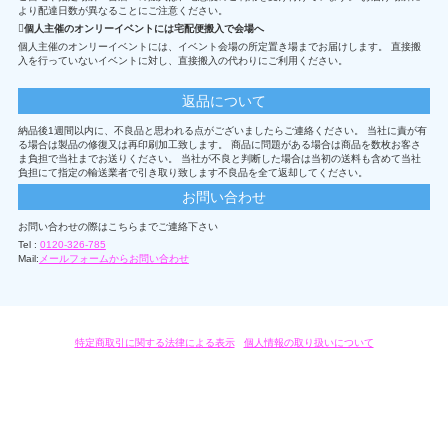
より配達日数が異なることにご注意ください。
個人主催のオンリーイベントには宅配便搬入で会場へ
個人主催のオンリーイベントには、イベント会場の所定置き場までお届けします。 直接搬
入を行っていないイベントに対し、直接搬入の代わりにご利用ください。
返品について
納品後1週間以内に、不良品と思われる点がございましたらご連絡ください。 当社に責が有
る場合は製品の修復又は再印刷加工致します。 商品に問題がある場合は商品を数枚お客さ
ま負担で当社までお送りください。 当社が不良と判断した場合は当初の送料も含めて当社
負担にて指定の輸送業者で引き取り致します不良品を全て返却してください。
お問い合わせ
お問い合わせの際はこちらまでご連絡下さい
Tel :
0120-326-785
Mail:
メールフォームからお問い合わせ
特定商取引に関する法律による表示
/
個人情報の取り扱いについて
オリジナルグッズ・OEM製作はモノラボ・ファクトリーにおまかせください。
Copyright c 2004-2019 KYOYU-ONDEMAND. All Rights Reserved.