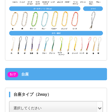
台座
5 / 7
台座タイプ（2way）