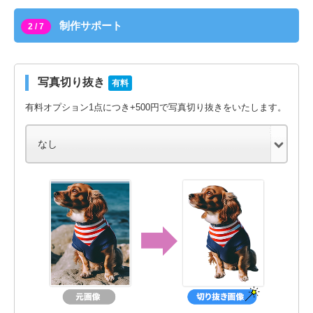
制作サポート
2 / 7
写真切り抜き
有料
有料オプション1点につき+500円で写真切り抜きをいたします。