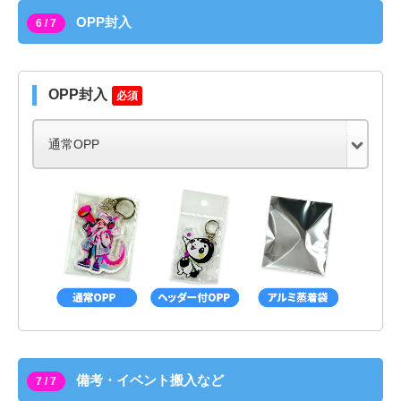
OPP封入
6 / 7
OPP封入
必須
備考・イベント搬入など
7 / 7