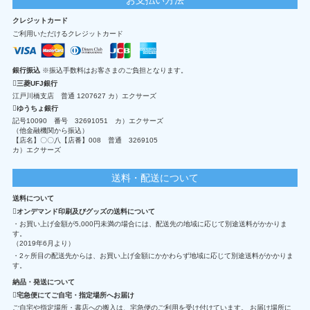
クレジットカード
ご利用いただけるクレジットカード
銀行振込
※振込手数料はお客さまのご負担となります。
三菱UFJ銀行
江戸川橋支店 普通 1207627 カ）エクサーズ
ゆうちょ銀行
記号10090 番号 32691051 カ）エクサーズ
（他金融機関から振込）
【店名】〇〇八【店番】008 普通 3269105
カ）エクサーズ
送料・配送について
送料について
オンデマンド印刷及びグッズの送料について
・お買い上げ金額が5,000円未満の場合には、配送先の地域に応じて別途送料がかかりま
す。
（2019年6月より）
・2ヶ所目の配送先からは、お買い上げ金額にかかわらず地域に応じて別途送料がかかりま
す。
納品・発送について
宅急便にてご自宅・指定場所へお届け
ご自宅や指定場所・書店への搬入は、宅急便のご利用を受け付けています。 お届け場所に