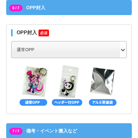
OPP封入
6 / 7
OPP封入
必須
備考・イベント搬入など
7 / 7