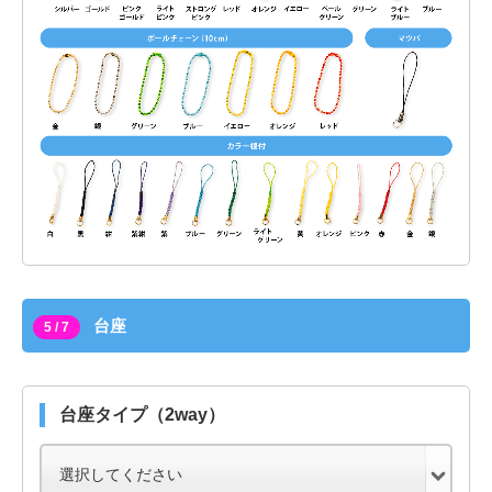
台座
5 / 7
台座タイプ（2way）