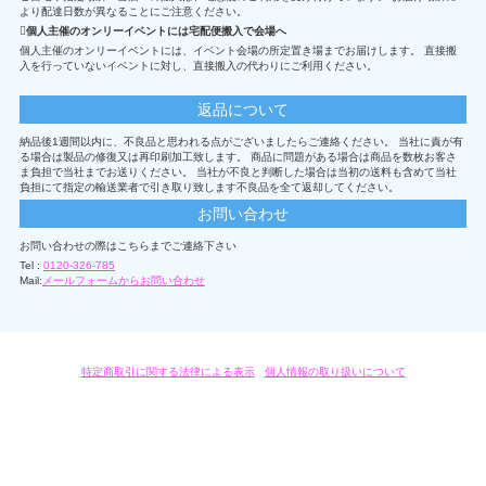
より配達日数が異なることにご注意ください。
個人主催のオンリーイベントには宅配便搬入で会場へ
個人主催のオンリーイベントには、イベント会場の所定置き場までお届けします。 直接搬
入を行っていないイベントに対し、直接搬入の代わりにご利用ください。
返品について
納品後1週間以内に、不良品と思われる点がございましたらご連絡ください。 当社に責が有
る場合は製品の修復又は再印刷加工致します。 商品に問題がある場合は商品を数枚お客さ
ま負担で当社までお送りください。 当社が不良と判断した場合は当初の送料も含めて当社
負担にて指定の輸送業者で引き取り致します不良品を全て返却してください。
お問い合わせ
お問い合わせの際はこちらまでご連絡下さい
Tel :
0120-326-785
Mail:
メールフォームからお問い合わせ
特定商取引に関する法律による表示
/
個人情報の取り扱いについて
オリジナルグッズ・OEM製作はモノラボ・ファクトリーにおまかせください。
Copyright c 2004-2019 KYOYU-ONDEMAND. All Rights Reserved.