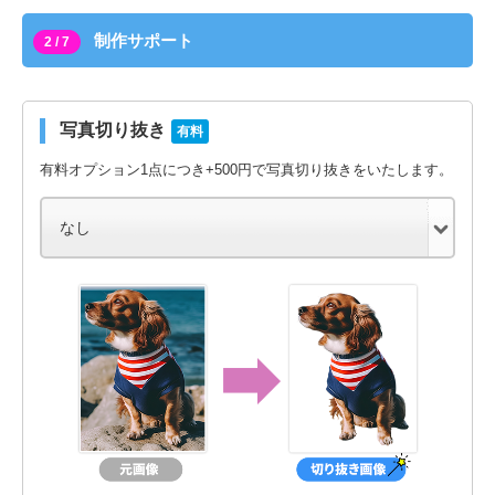
制作サポート
2 / 7
写真切り抜き
有料
有料オプション1点につき+500円で写真切り抜きをいたします。