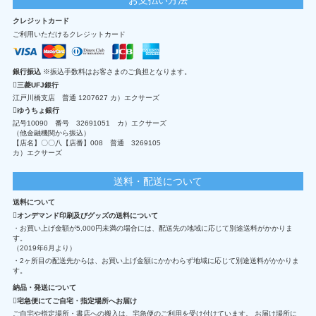
クレジットカード
ご利用いただけるクレジットカード
銀行振込
※振込手数料はお客さまのご負担となります。
三菱UFJ銀行
江戸川橋支店 普通 1207627 カ）エクサーズ
ゆうちょ銀行
記号10090 番号 32691051 カ）エクサーズ
（他金融機関から振込）
【店名】〇〇八【店番】008 普通 3269105
カ）エクサーズ
送料・配送について
送料について
オンデマンド印刷及びグッズの送料について
・お買い上げ金額が5,000円未満の場合には、配送先の地域に応じて別途送料がかかりま
す。
（2019年6月より）
・2ヶ所目の配送先からは、お買い上げ金額にかかわらず地域に応じて別途送料がかかりま
す。
納品・発送について
宅急便にてご自宅・指定場所へお届け
ご自宅や指定場所・書店への搬入は、宅急便のご利用を受け付けています。 お届け場所に