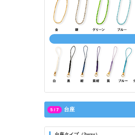
台座
5 / 7
台座タイプ（2way）