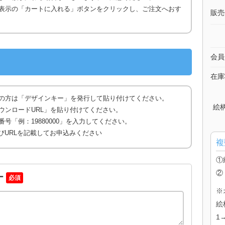
表示の「カートに入れる」ボタンをクリックし、ご注文へおす
販売
会員
在庫
の方は「デザインキー」を発行して貼り付けてください。
絵
ウンロードURL」を貼り付けてください。
号「例：19880000」を入力してください。
びURLを記載してお申込みください
複
①
②
ー
必須
※
絵
1