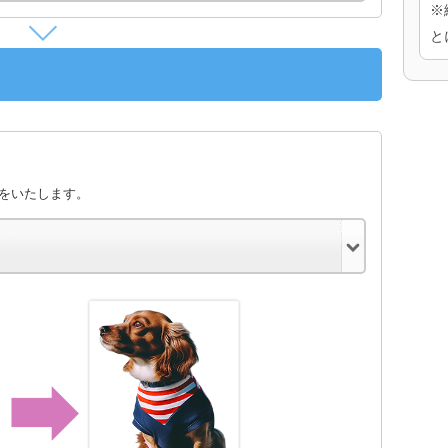
※
と
きをいたします。