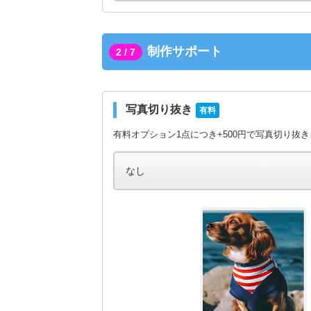
制作サポート
2 / 7
写真切り抜き
有料
有料オプション1点につき+500円で写真切り抜